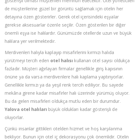
gösterişli olması müşterileri memnun edecektir. Otel yöneticileri
de müşterilerine güzel bir görüntü sağlamak için otelin her
detayına özen gösterirler. Gerek otel içerisindeki eşyalar
gerekse aksesuarlar özenle seçilir. Özen gösterilen bir diğer
önemli eşya ise halılardır. Günümüzde otellerde uzun ve büyük
halılara yer verilmektedir.
Merdivenleri halıyla kaplayıp misafirlerini kırmızı halıda
yürütmeyi tercih eden
otel halısı
kullanan otel sayısı oldukça
fazladır. Müşteri ağırlayan firmalar genellikle giriş kapısının
önüne ya da varsa merdivenlere halı kaplama yaptırıyorlar.
Genellikle kırmızı ya da yeşil renk tercih ediliyor. Bu sayede
mekâna girene kadar misafirler halı üzerinde yürümüş oluyor.
Bu da gelen misafirleri oldukça mutlu eden bir durumdur.
Yalova otel halıları
büyük oldukları kadar gösterişli de
oluyorlar.
Çünkü insanlar gittikleri otelden hizmet ve hoş karşılanma
bekliyor. Bunun için otel iç dekorasyonu çok önemlidir. Otelin