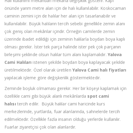
Halı kullanımı mekândan mekâna değişiklik gösterir. Kapı
önünde yarım metre alan için de halı kullanılabilir. Koskocaman
caminin zemini için de halılar her alan için tasarlanabilir ve
kullanılabilir. Büyük halıların tercih sebebi genellikle zemin alanı
çok geniş olan mekânlar içindir. Örneğin camilerde zemin
üzerinde ibadet edildiği için zeminin halılarla boydan boya kaplı
olması gerekir. İster tek parça halinde ister pek çok parçanın
birleşimi şeklinde olsun halılar tüm alanı kaplamalıdır.
Yalova
Cami Halıları
istenen şekilde boydan boya kaplayacak şekilde
üretilmektedir. Özel olarak üretilen
Yalova Cami halı fiyatları
yapılacak işleme göre değişkenlik göstermektedir.
Zeminde boşluk olmaması gerekir. Her bir köşeyi kaplamak için
özellikle cami gibi büyük alanlı mekânlarda
spot cami
halısı
tercih edilir. Büyük halılar cami haricinde kurs
merkezlerinde, yurtlarda, fuar alanlarında, sahnelerde tercih
edilmektedir. Özellikle fazla insanın olduğu yerlerde kullanılır.
Fuarlar ziyaretçisi çok olan alanlardır.