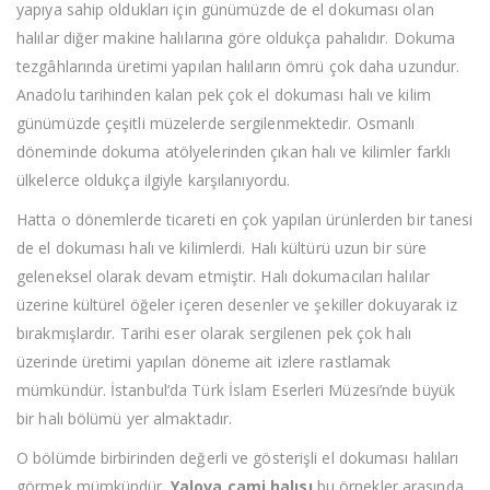
yapıya sahip oldukları için günümüzde de el dokuması olan
halılar diğer makine halılarına göre oldukça pahalıdır. Dokuma
tezgâhlarında üretimi yapılan halıların ömrü çok daha uzundur.
Anadolu tarihinden kalan pek çok el dokuması halı ve kilim
günümüzde çeşitli müzelerde sergilenmektedir. Osmanlı
döneminde dokuma atölyelerinden çıkan halı ve kilimler farklı
ülkelerce oldukça ilgiyle karşılanıyordu.
Hatta o dönemlerde ticareti en çok yapılan ürünlerden bir tanesi
de el dokuması halı ve kilimlerdi. Halı kültürü uzun bir süre
geleneksel olarak devam etmiştir. Halı dokumacıları halılar
üzerine kültürel öğeler içeren desenler ve şekiller dokuyarak iz
bırakmışlardır. Tarihi eser olarak sergilenen pek çok halı
üzerinde üretimi yapılan döneme ait izlere rastlamak
mümkündür. İstanbul’da Türk İslam Eserleri Müzesi’nde büyük
bir halı bölümü yer almaktadır.
O bölümde birbirinden değerli ve gösterişli el dokuması halıları
görmek mümkündür.
Yalova cami halısı
bu örnekler arasında