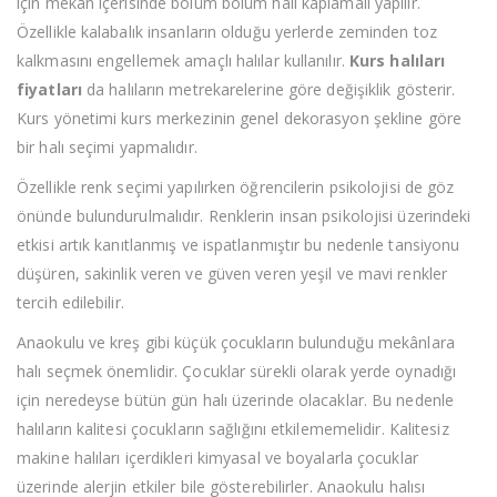
için mekân içerisinde bölüm bölüm halı kaplamalı yapılır.
Özellikle kalabalık insanların olduğu yerlerde zeminden toz
kalkmasını engellemek amaçlı halılar kullanılır.
Kurs halıları
fiyatları
da halıların metrekarelerine göre değişiklik gösterir.
Kurs yönetimi kurs merkezinin genel dekorasyon şekline göre
bir halı seçimi yapmalıdır.
Özellikle renk seçimi yapılırken öğrencilerin psikolojisi de göz
önünde bulundurulmalıdır. Renklerin insan psikolojisi üzerindeki
etkisi artık kanıtlanmış ve ispatlanmıştır bu nedenle tansiyonu
düşüren, sakinlik veren ve güven veren yeşil ve mavi renkler
tercih edilebilir.
Anaokulu ve kreş gibi küçük çocukların bulunduğu mekânlara
halı seçmek önemlidir. Çocuklar sürekli olarak yerde oynadığı
için neredeyse bütün gün halı üzerinde olacaklar. Bu nedenle
halıların kalitesi çocukların sağlığını etkilememelidir. Kalitesiz
makine halıları içerdikleri kimyasal ve boyalarla çocuklar
üzerinde alerjin etkiler bile gösterebilirler. Anaokulu halısı