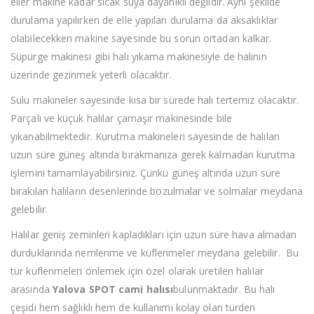
eller makine kadar sıcak suya dayanıklı değildir. Aynı şekilde
durulama yapılırken de elle yapılan durulama da aksaklıklar
olabilecekken makine sayesinde bu sorun ortadan kalkar.
Süpürge makinesi gibi halı yıkama makinesiyle de halının
üzerinde gezinmek yeterli olacaktır.
Sulu makineler sayesinde kısa bir sürede halı tertemiz olacaktır.
Parçalı ve küçük halılar çamaşır makinesinde bile
yıkanabilmektedir. Kurutma makineleri sayesinde de halıları
uzun süre güneş altında bırakmanıza gerek kalmadan kurutma
işlemini tamamlayabilirsiniz. Çünkü güneş altında uzun süre
bırakılan halıların desenlerinde bozulmalar ve solmalar meydana
gelebilir.
Halılar geniş zeminleri kapladıkları için uzun süre hava almadan
durduklarında nemlenme ve küflenmeler meydana gelebilir. Bu
tür küflenmeleri önlemek için özel olarak üretilen halılar
arasında
Yalova SPOT cami halısı
bulunmaktadır. Bu halı
çeşidi hem sağlıklı hem de kullanımı kolay olan türden