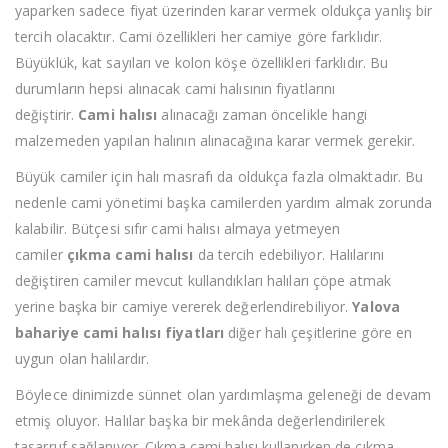
yaparken sadece fiyat üzerinden karar vermek oldukça yanlış bir
tercih olacaktır. Cami özellikleri her camiye göre farklıdır.
Büyüklük, kat sayıları ve kolon köşe özellikleri farklıdır. Bu
durumların hepsi alınacak cami halısının fiyatlarını
değiştirir.
Cami halısı
alınacağı zaman öncelikle hangi
malzemeden yapılan halının alınacağına karar vermek gerekir.
Büyük camiler için halı masrafı da oldukça fazla olmaktadır. Bu
nedenle cami yönetimi başka camilerden yardım almak zorunda
kalabilir. Bütçesi sıfır cami halısı almaya yetmeyen
camiler
çıkma cami halısı
da tercih edebiliyor. Halılarını
değiştiren camiler mevcut kullandıkları halıları çöpe atmak
yerine başka bir camiye vererek değerlendirebiliyor.
Yalova
bahariye cami halısı fiyatları
diğer halı çeşitlerine göre en
uygun olan halılardır.
Böylece dinimizde sünnet olan yardımlaşma geleneği de devam
etmiş oluyor. Halılar başka bir mekânda değerlendirilerek
tasarruf sağlanıyor. Çıkma cami halısı kullanırken de çıkma