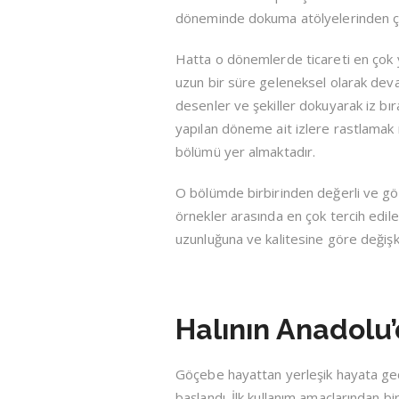
döneminde dokuma atölyelerinden çıkan 
Hatta o dönemlerde ticareti en çok ya
uzun bir süre geleneksel olarak devam
desenler ve şekiller dokuyarak iz bır
yapılan döneme ait izlere rastlamak 
bölümü yer almaktadır.
O bölümde birbirinden değerli ve gö
örnekler arasında en çok tercih edil
uzunluğuna ve kalitesine göre değiş
Halının Anadolu
Göçebe hayattan yerleşik hayata geçm
başlandı. İlk kullanım amaçlarından b