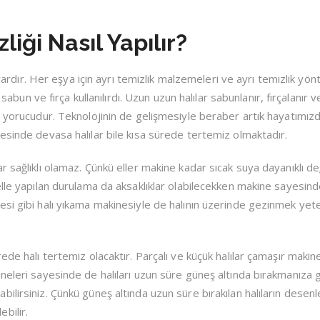
iği Nasıl Yapılır?
ı vardır. Her eşya için ayrı temizlik malzemeleri ve ayrı temizlik yön
 sabun ve fırça kullanılırdı. Uzun uzun halılar sabunlanır, fırçalanır v
e yorucudur. Teknolojinin de gelişmesiyle beraber artık hayatımızd
esinde devasa halılar bile kısa sürede tertemiz olmaktadır.
 sağlıklı olamaz. Çünkü eller makine kadar sıcak suya dayanıklı değ
elle yapılan durulama da aksaklıklar olabilecekken makine sayesin
si gibi halı yıkama makinesiyle de halının üzerinde gezinmek yete
ede halı tertemiz olacaktır. Parçalı ve küçük halılar çamaşır maki
neleri sayesinde de halıları uzun süre güneş altında bırakmanıza 
ilirsiniz. Çünkü güneş altında uzun süre bırakılan halıların desen
bilir.