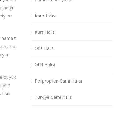
şadığı
miş ve
Karo Halısı
Kurs Halısı
de namaz
 ve namaz
Ofis Halısı
ıyla
Otel Halısı
de büyük
Polipropilen Cami Halısı
ı yün
. Halı
Türkiye Cami Halısı