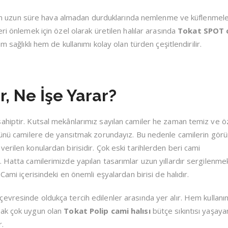
 için uzun süre hava almadan durduklarında nemlenme ve küflenmel
i önlemek için özel olarak üretilen halılar arasında
Tokat SPOT 
m sağlıklı hem de kullanımı kolay olan türden çeşitlendirilir.
r, Ne İşe Yarar?
ahiptir. Kutsal mekânlarımız sayılan camiler he zaman temiz ve ö
özünü camilere de yansıtmak zorundayız. Bu nedenle camilerin görü
erilen konulardan birisidir. Çok eski tarihlerden beri cami
 Hatta camilerimizde yapılan tasarımlar uzun yıllardır sergilenme
Cami içerisindeki en önemli eşyalardan birisi de halıdır.
 çevresinde oldukça tercih edilenler arasında yer alır. Hem kullanı
rak çok uygun olan
Tokat Polip cami halısı
bütçe sıkıntısı yaşayan
r.