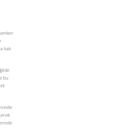
temleri
e
a halı
ildir.
de bu
rli
nesinde
gerek
lerinde