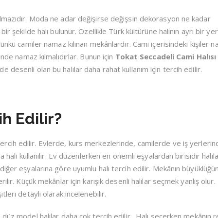
olmazıdır. Moda ne adar değişirse değişsin dekorasyon ne kadar
r şekilde halı bulunur. Özellikle Türk kültürüne halının ayrı bir yeri
Çünkü camiler namaz kılınan mekânlardır. Cami içerisindeki kişiler 
inde namaz kılmalıdırlar. Bunun için
Tokat Seccadeli Cami Halısı
desenli olan bu halılar daha rahat kullanım için tercih edilir.
h Edilir?
ih edilir. Evlerde, kurs merkezlerinde, camilerde ve iş yerlerind
 halı kullanılır. Ev düzenlerken en önemli eşyalardan birisidir halıla
diğer eşyalarına göre uyumlu halı tercih edilir. Mekânın büyüklüğ
ilir. Küçük mekânlar için karışık desenli halılar seçmek yanlış olur
itleri detaylı olarak incelenebilir.
düz model halılar daha çok tercih edilir. Halı seçerken mekânın re