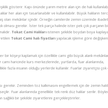
lik gösterir. Kapı önünde yarım metre alan için de halı kullanılabil
ar her alan için tasarlanabilir ve kullanılabilir. Büyük halıların terc
iş olan mekânlar içindir. Örneğin camilerde zemin üzerinde ibadet 
lı olması gerekir. İster tek parça halinde ister pek çok parçanın bi
malıdır.
Tokat Cami Halıları
istenen şekilde boydan boya kaplay
retilen
Tokat Cami halı fiyatları
yapılacak işleme göre değişkenl
 bir köşeyi kaplamak için özellikle cami gibi büyük alanlı mekânl
ar cami haricinde kurs merkezlerinde, yurtlarda, fuar alanlarında,
kle fazla insanın olduğu yerlerde kullanılır. Fuarlar ziyaretçisi çok
gerekir. Zeminden toz kalkmasını engellemek için de zemin halıl
eçilir. Fuar alanlarında genellikle tek renk düz halılar serilir. Böyl
sağlıklı bir şekilde ziyaretlerini gerçekleştirirler.