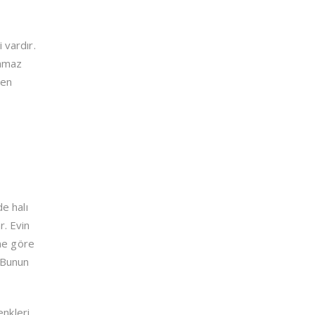
 vardır.
namaz
en
e halı
r. Evin
üne göre
. Bunun
nkleri,