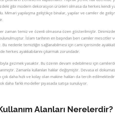
zdeki gibi modern dekorasyon ürünleri olmasa da herkes kendi ya
du. Mimari yapılaşma geliştikçe binalar, yapılar ve camiler de geliş
r.
 her zaman temiz ve özenli olmasına özen gösterilmiştir. Dinimiz
 bulunulmuştur. İslam tarihinin en başından beri camiler mescitler
ir. Bu nedenle temizliğin sağlanabilmesi için cami içerisinde ayakkab
nde herkes ayakkabılarını çıkarmak zorundadır.
abıyla gezmek yasaktır. Bu özenin devam edebilmesi için camiler
anmıştır. Zamanla kullanılan halılar değişmiştir. Devasa el dokumas
 çok daha hızlı ve kolay olan makine halıları da tercih edilmektedir
çok daha farklı modeller piyasada satışa sunuluyor.
Kullanım Alanları Nerelerdir?