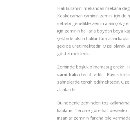
Halı kullanımı mekândan mekâna değişik
Koskocaman caminin zemini için de halıl
sebebi genellikle zemin alanı çok gen
için zeminin halılarla boydan boya kap
şeklinde olsun halılar tüm alanı kapla
şekilde üretilmektedir. Özel olarak ü
göstermektedir.
Zeminde boşluk olmaması gerekir. Her
cami halısı
tercih edilir. Büyük halıl
sahnelerde tercih edilmektedir. Özelli
alanlardır.
Bu nedenle zeminden toz kalkmaması 
kaplanır. Tercihe göre halı desenleri s
insanlar zeminin farkına bile varmadan 