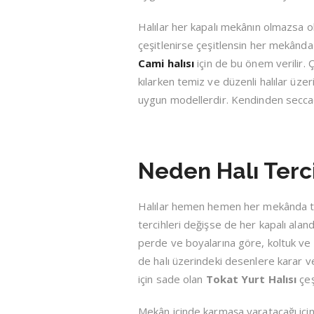
Halılar her kapalı mekânın olmazsa 
çeşitlenirse çeşitlensin her mekânda bi
Cami halısı
için de bu önem verilir. 
kılarken temiz ve düzenli halılar üzer
uygun modellerdir. Kendinden seccade 
Neden Halı Terci
Halılar hemen hemen her mekânda terc
tercihleri değişse de her kapalı alanda
perde ve boyalarına göre, koltuk ve 
de halı üzerindeki desenlere karar ver
için sade olan
Tokat Yurt Halısı
çeş
Mekân içinde karmaşa yaratacağı için 