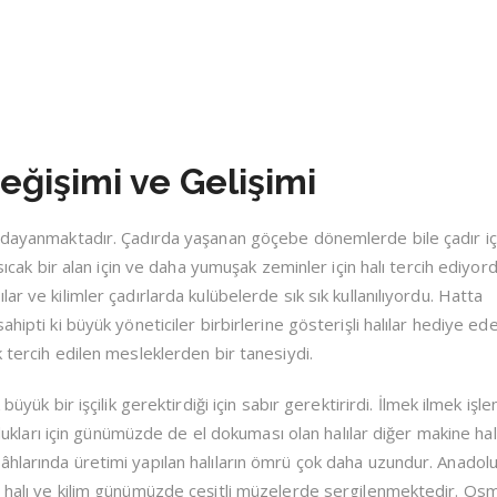
Değişimi ve Gelişimi
r dayanmaktadır. Çadırda yaşanan göçebe dönemlerde bile çadır iç
 sıcak bir alan için ve daha yumuşak zeminler için halı tercih ediyord
r ve kilimler çadırlarda kulübelerde sık sık kullanılıyordu. Hatta
hipti ki büyük yöneticiler birbirlerine gösterişli halılar hediye ede
 tercih edilen mesleklerden bir tanesiydi.
büyük bir işçilik gerektirdiği için sabır gerektirirdi. İlmek ilmek işl
oldukları için günümüzde de el dokuması olan halılar diğer makine hal
hlarında üretimi yapılan halıların ömrü çok daha uzundur. Anadol
 halı ve kilim günümüzde çeşitli müzelerde sergilenmektedir. Osm