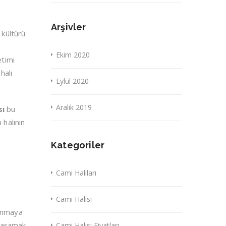
Arşivler
 kültürü
Ekim 2020
etimi
halı
Eylül 2020
Aralık 2019
sı
bu
 halının
Kategoriler
Cami Halıları
Cami Halısı
kunmaya
 yaşamak
Cami Halısı Fiyatları