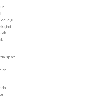
ir.
ih
edildiği
rleşimi
acak
ik
arda
spot
 olan
arla
ece