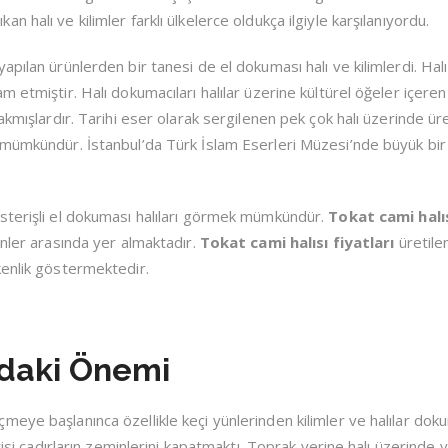
halı ve kilimler farklı ülkelerce oldukça ilgiyle karşılanıyordu.
pılan ürünlerden bir tanesi de el dokuması halı ve kilimlerdi. Halı
 etmiştir. Halı dokumacıları halılar üzerine kültürel öğeler içeren
akmışlardır. Tarihi eser olarak sergilenen pek çok halı üzerinde ür
mümkündür. İstanbul’da Türk İslam Eserleri Müzesi’nde büyük bir 
sterişli el dokuması halıları görmek mümkündür.
Tokat cami halı
enler arasında yer almaktadır.
Tokat cami halısı fiyatları
üretilen
kenlik göstermektedir.
’daki Önemi
eye başlanınca özellikle keçi yünlerinden kilimler ve halılar do
irisi çadırların zeminlerini kapatmaktı. Toprak yerine halı üzerinde