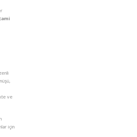
er
cami
zenli
nüşü,
kte ve
m
lar için