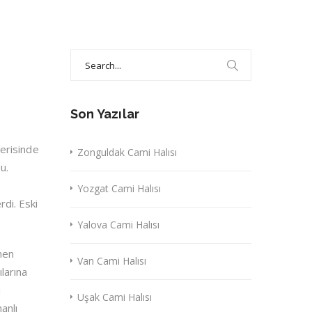
Search
for:
Son Yazılar
erisinde
Zonguldak Cami Halısı
u.
Yozgat Cami Halısı
rdi. Eski
Yalova Cami Halısı
enen
Van Cami Halısı
ılarına
u
Uşak Cami Halısı
anlı