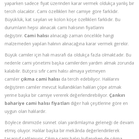
yaparken sadece fiyat üzerinden karar vermek oldukça yanlış bir
tercih olacaktır. Cami özellikleri her camiye göre farklıdır.
Büyüklük, kat sayıları ve kolon köşe özellikleri farklıdır. Bu
durumların hepsi alınacak cami halısının fiyatlarını
değiştirir.
Cami halısı
alınacağı zaman öncelikle hangi
malzemeden yapılan halının alınacağına karar vermek gerekir.
Büyük camiler için halı masrafı da oldukça fazla olmaktadır. Bu
nedenle cami yönetimi başka camilerden yardım almak zorunda
kalabilir. Bütçesi sıfır cami halısı almaya yetmeyen
camiler
çıkma cami halısı
da tercih edebiliyor. Halılarını
değiştiren camiler mevcut kullandıkları halıları çöpe atmak
yerine başka bir camiye vererek değerlendirebiliyor.
Çankırı
bahariye cami halısı fiyatları
diğer halı çeşitlerine göre en
uygun olan halılardır.
Böylece dinimizde sünnet olan yardımlaşma geleneği de devam
etmiş oluyor. Halılar başka bir mekânda değerlendirilerek
tasarruf sağlanıyor. Çıkma cami halısı kullanırken de çıkma