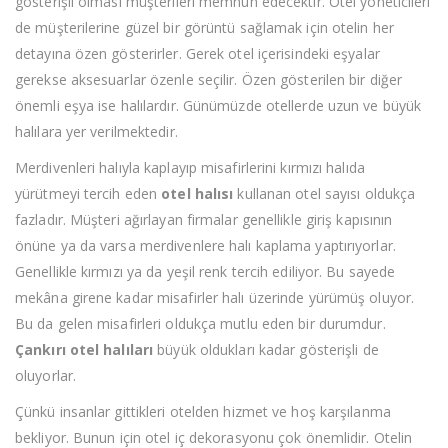
gösterişli olması müşterileri memnun edecektir. Otel yöneticileri
de müşterilerine güzel bir görüntü sağlamak için otelin her
detayına özen gösterirler. Gerek otel içerisindeki eşyalar
gerekse aksesuarlar özenle seçilir. Özen gösterilen bir diğer
önemli eşya ise halılardır. Günümüzde otellerde uzun ve büyük
halılara yer verilmektedir.
Merdivenleri halıyla kaplayıp misafirlerini kırmızı halıda
yürütmeyi tercih eden
otel halısı
kullanan otel sayısı oldukça
fazladır. Müşteri ağırlayan firmalar genellikle giriş kapısının
önüne ya da varsa merdivenlere halı kaplama yaptırıyorlar.
Genellikle kırmızı ya da yeşil renk tercih ediliyor. Bu sayede
mekâna girene kadar misafirler halı üzerinde yürümüş oluyor.
Bu da gelen misafirleri oldukça mutlu eden bir durumdur.
Çankırı otel halıları
büyük oldukları kadar gösterişli de
oluyorlar.
Çünkü insanlar gittikleri otelden hizmet ve hoş karşılanma
bekliyor. Bunun için otel iç dekorasyonu çok önemlidir. Otelin