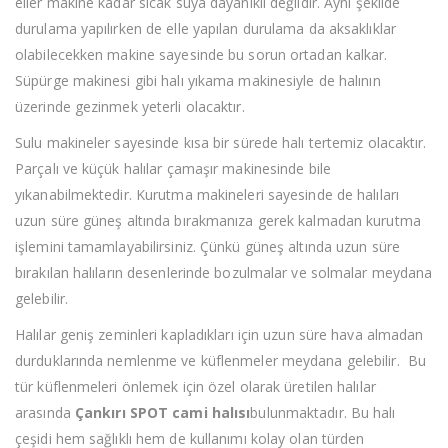
eller makine kadar sıcak suya dayanıklı değildir. Aynı şekilde
durulama yapılırken de elle yapılan durulama da aksaklıklar
olabilecekken makine sayesinde bu sorun ortadan kalkar.
Süpürge makinesi gibi halı yıkama makinesiyle de halının
üzerinde gezinmek yeterli olacaktır.
Sulu makineler sayesinde kısa bir sürede halı tertemiz olacaktır.
Parçalı ve küçük halılar çamaşır makinesinde bile
yıkanabilmektedir. Kurutma makineleri sayesinde de halıları
uzun süre güneş altında bırakmanıza gerek kalmadan kurutma
işlemini tamamlayabilirsiniz. Çünkü güneş altında uzun süre
bırakılan halıların desenlerinde bozulmalar ve solmalar meydana
gelebilir.
Halılar geniş zeminleri kapladıkları için uzun süre hava almadan
durduklarında nemlenme ve küflenmeler meydana gelebilir. Bu
tür küflenmeleri önlemek için özel olarak üretilen halılar
arasında
Çankırı SPOT cami halısı
bulunmaktadır. Bu halı
çeşidi hem sağlıklı hem de kullanımı kolay olan türden