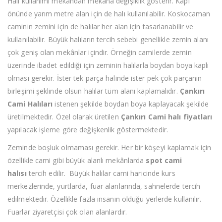
Halı kullanımı mekândan mekâna değişiklik gösterir. Kapı
önünde yarım metre alan için de halı kullanılabilir. Koskocaman
caminin zemini için de halılar her alan için tasarlanabilir ve
kullanılabilir. Büyük halıların tercih sebebi genellikle zemin alanı
çok geniş olan mekânlar içindir. Örneğin camilerde zemin
üzerinde ibadet edildiği için zeminin halılarla boydan boya kaplı
olması gerekir. İster tek parça halinde ister pek çok parçanın
birleşimi şeklinde olsun halılar tüm alanı kaplamalıdır.
Çankırı
Cami Halıları
istenen şekilde boydan boya kaplayacak şekilde
üretilmektedir. Özel olarak üretilen
Çankırı Cami halı fiyatları
yapılacak işleme göre değişkenlik göstermektedir.
Zeminde boşluk olmaması gerekir. Her bir köşeyi kaplamak için
özellikle cami gibi büyük alanlı mekânlarda
spot cami
halısı
tercih edilir. Büyük halılar cami haricinde kurs
merkezlerinde, yurtlarda, fuar alanlarında, sahnelerde tercih
edilmektedir. Özellikle fazla insanın olduğu yerlerde kullanılır.
Fuarlar ziyaretçisi çok olan alanlardır.