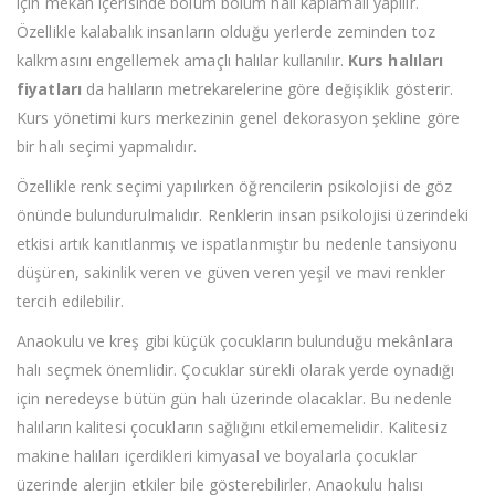
için mekân içerisinde bölüm bölüm halı kaplamalı yapılır.
Özellikle kalabalık insanların olduğu yerlerde zeminden toz
kalkmasını engellemek amaçlı halılar kullanılır.
Kurs halıları
fiyatları
da halıların metrekarelerine göre değişiklik gösterir.
Kurs yönetimi kurs merkezinin genel dekorasyon şekline göre
bir halı seçimi yapmalıdır.
Özellikle renk seçimi yapılırken öğrencilerin psikolojisi de göz
önünde bulundurulmalıdır. Renklerin insan psikolojisi üzerindeki
etkisi artık kanıtlanmış ve ispatlanmıştır bu nedenle tansiyonu
düşüren, sakinlik veren ve güven veren yeşil ve mavi renkler
tercih edilebilir.
Anaokulu ve kreş gibi küçük çocukların bulunduğu mekânlara
halı seçmek önemlidir. Çocuklar sürekli olarak yerde oynadığı
için neredeyse bütün gün halı üzerinde olacaklar. Bu nedenle
halıların kalitesi çocukların sağlığını etkilememelidir. Kalitesiz
makine halıları içerdikleri kimyasal ve boyalarla çocuklar
üzerinde alerjin etkiler bile gösterebilirler. Anaokulu halısı