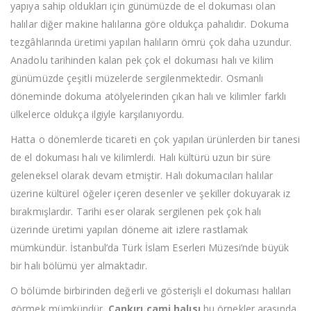
yapıya sahip oldukları için günümüzde de el dokuması olan
halılar diğer makine halılarına göre oldukça pahalıdır. Dokuma
tezgâhlarında üretimi yapılan halıların ömrü çok daha uzundur.
Anadolu tarihinden kalan pek çok el dokuması halı ve kilim
günümüzde çeşitli müzelerde sergilenmektedir. Osmanlı
döneminde dokuma atölyelerinden çıkan halı ve kilimler farklı
ülkelerce oldukça ilgiyle karşılanıyordu.
Hatta o dönemlerde ticareti en çok yapılan ürünlerden bir tanesi
de el dokuması halı ve kilimlerdi. Halı kültürü uzun bir süre
geleneksel olarak devam etmiştir. Halı dokumacıları halılar
üzerine kültürel öğeler içeren desenler ve şekiller dokuyarak iz
bırakmışlardır. Tarihi eser olarak sergilenen pek çok halı
üzerinde üretimi yapılan döneme ait izlere rastlamak
mümkündür. İstanbul’da Türk İslam Eserleri Müzesi’nde büyük
bir halı bölümü yer almaktadır.
O bölümde birbirinden değerli ve gösterişli el dokuması halıları
görmek mümkündür.
Çankırı cami halısı
bu örnekler arasında