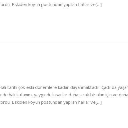
iyordu. Eskiden koyun postundan yapılan halılar ve[…]
i Halı tarihi çok eski dönemlere kadar dayanmaktadır. Çadırda yaşa
de halı kullanımı yaygındı. İnsanlar daha sıcak bir alan için ve dah
iyordu. Eskiden koyun postundan yapılan halılar ve[…]