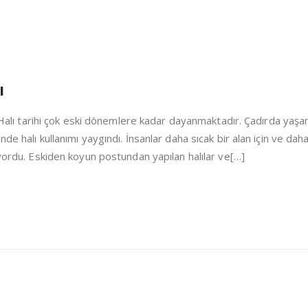
ı
i Halı tarihi çok eski dönemlere kadar dayanmaktadır. Çadırda yaşa
de halı kullanımı yaygındı. İnsanlar daha sıcak bir alan için ve dah
iyordu. Eskiden koyun postundan yapılan halılar ve[…]