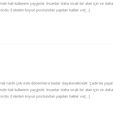
de halı kullanımı yaygındı. İnsanlar daha sıcak bir alan için ve dah
iyordu. Eskiden koyun postundan yapılan halılar ve[…]
i Halı tarihi çok eski dönemlere kadar dayanmaktadır. Çadırda yaşa
de halı kullanımı yaygındı. İnsanlar daha sıcak bir alan için ve dah
iyordu. Eskiden koyun postundan yapılan halılar ve[…]