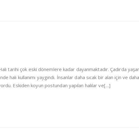
i Halı tarihi çok eski dönemlere kadar dayanmaktadır. Çadırda yaşa
de halı kullanımı yaygındı. İnsanlar daha sıcak bir alan için ve dah
iyordu. Eskiden koyun postundan yapılan halılar ve[…]