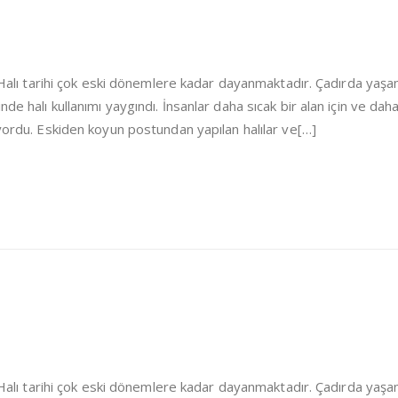
i Halı tarihi çok eski dönemlere kadar dayanmaktadır. Çadırda yaşa
de halı kullanımı yaygındı. İnsanlar daha sıcak bir alan için ve dah
iyordu. Eskiden koyun postundan yapılan halılar ve[…]
i Halı tarihi çok eski dönemlere kadar dayanmaktadır. Çadırda yaşa