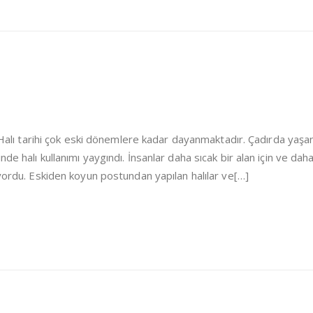
i Halı tarihi çok eski dönemlere kadar dayanmaktadır. Çadırda yaşa
de halı kullanımı yaygındı. İnsanlar daha sıcak bir alan için ve dah
iyordu. Eskiden koyun postundan yapılan halılar ve[…]