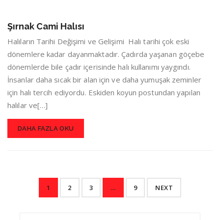
Şırnak Cami Halısı
Halıların Tarihi Değişimi ve Gelişimi Halı tarihi çok eski
dönemlere kadar dayanmaktadır. Çadırda yaşanan göçebe
dönemlerde bile çadır içerisinde halı kullanımı yaygındı.
İnsanlar daha sıcak bir alan için ve daha yumuşak zeminler
için halı tercih ediyordu. Eskiden koyun postundan yapılan
halılar ve[…]
DAHA FAZLA OKU
1
2
3
…
9
NEXT
Search