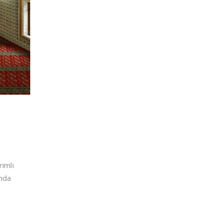
rimli
anda