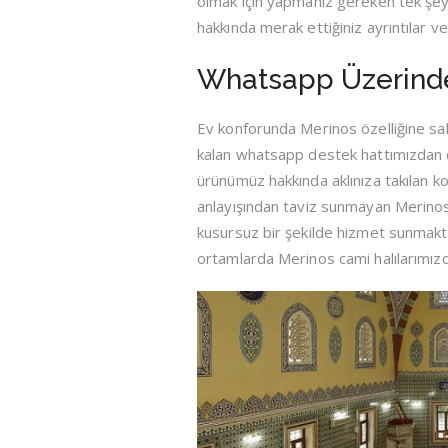
olmak için yapmanız gereken tek şey
hakkında merak ettiğiniz ayrıntılar ve
Whatsapp Üzerinden
Ev konforunda Merinos özelliğine sahi
kalan whatsapp destek hattımızdan da
ürünümüz hakkında aklınıza takılan ko
anlayışından taviz sunmayan Merinos y
kusursuz bir şekilde hizmet sunmakta
ortamlarda Merinos cami halılarımızd