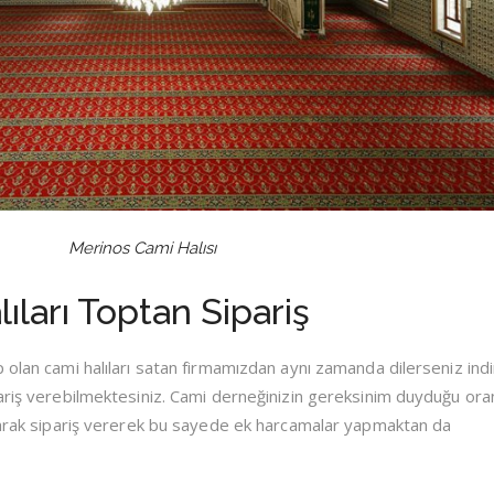
Merinos Cami Halısı
ıları Toptan Sipariş
 olan cami halıları satan firmamızdan aynı zamanda dilerseniz indi
pariş verebilmektesiniz. Cami derneğinizin gereksinim duyduğu or
olarak sipariş vererek bu sayede ek harcamalar yapmaktan da