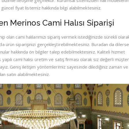
 bizimle iletişime geçmektir. Kurumsal sitemizden halı modelleri
 güncel fiyat listemiz hakkında bilgi alabilmektesiniz.
 Merinos Cami Halısı Siparişi
p olan cami halılarımızı sipariş vermek istediğinizde sürekli olarak
 ürün siparişinizi gerçekleştirebilmektesiniz. Buradan da dilerse
nular hakkında ön bilgiler talep edebilmektesiniz. Kaliteli hizmet
apılı cami halısı üretim ve satış firması olarak siz değerli müşter
yız. Geniş iletişim yöntemlerimiz sayesinde dilediğiniz zaman ve
an satın alabilmektesiniz.