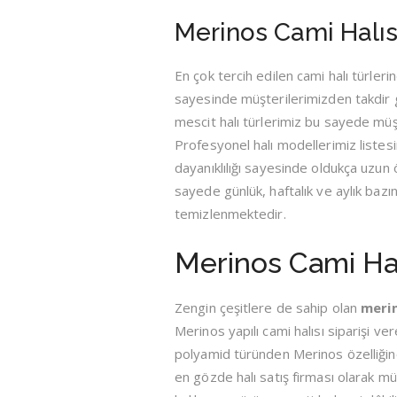
Merinos Cami Halıs
En çok tercih edilen cami halı türler
sayesinde müşterilerimizden takdir g
mescit halı türlerimiz bu sayede müş
Profesyonel halı modellerimiz listesin
dayanıklılığı sayesinde oldukça uzun 
sayede günlük, haftalık ve aylık baz
temizlenmektedir.
Merinos Cami Halı
Zengin çeşitlere de sahip olan
merin
Merinos yapılı cami halısı siparişi ve
polyamid türünden Merinos özelliğine
en gözde halı satış firması olarak 