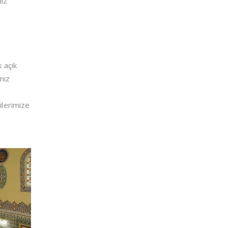
miz
 açık
niz
ilerimize