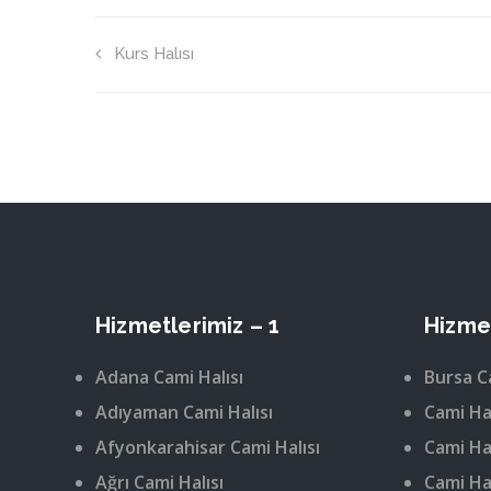
Kurs Halısı
Hizmetlerimiz – 1
Hizmet
Adana Cami Halısı
Bursa C
Adıyaman Cami Halısı
Cami Hal
Afyonkarahisar Cami Halısı
Cami Hal
Ağrı Cami Halısı
Cami Hal