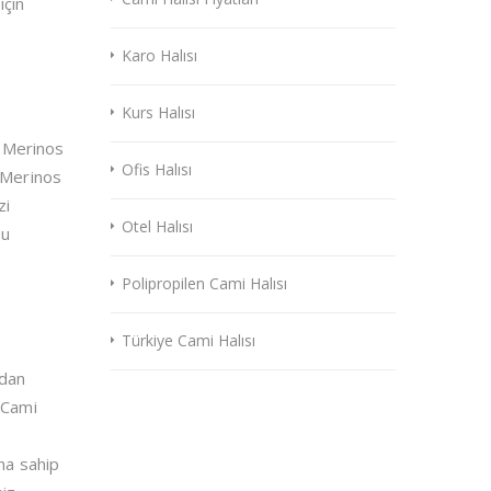
için
Karo Halısı
Kurs Halısı
n Merinos
Ofis Halısı
n Merinos
zi
Otel Halısı
su
Polipropilen Cami Halısı
Türkiye Cami Halısı
rdan
 Cami
na sahip