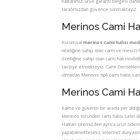
halılarımızı ürün garanti belgesi dâ
tarafımızdan güvence sunmaktayız.
Merinos Cami Hal
Kurumsal
merinos cami halısı
mode
niteliğine sahip olan cami ve mescit
özelliğine sahip olan cami halı mode
tavsiye etmekteyiz. Cami Derneklerin
olmadan Merinos tipli cami halısı satı
Merinos Cami Halı
Kalite ve güvenin bir arada yer aldığ
Merinos türünden cami halısı satın a
Halıları sitemizden ayrıca ürün ödeme
yapabilmektesiniz. İnternet dünyasın