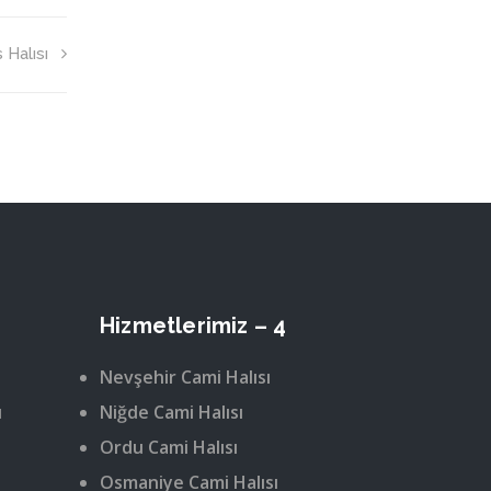
 Halısı
Hizmetlerimiz – 4
Nevşehir Cami Halısı
ı
Niğde Cami Halısı
Ordu Cami Halısı
Osmaniye Cami Halısı