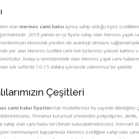
ı
inden olan
merinos cami halısı
ayrıca sahip olduğu eşsiz özellikler
örmektedir. 2019 yılında en iyi fiyata sahip olan Merinos yapılı c
terilerimizin ekonomik yönden de avantajlı olmasını sağlamaktadı
de yer alan Merinos özellikli cami halı türlerimiz yüksek kalitesi 
ömürlüdür. Kolayca temizlenebilir olan Merinos yapılı cami halıları
ından tek seferde 10-15 dakika içerisinde zahmetsiz bir şekilde
larımızın Çeşitleri
os cami halısı
fiyatları
halı modellerimiz bu sayede dilediğiniz 
rebilmektesiniz. Firmamız kurumsal sitesinden polipolipren, akrilik,
 sahip olan cami halısı tercihinde bulunabilmektesiniz. İnternet d
müşteri memnuniyeti kapsamında Merinos özelliğine sahip olan cami