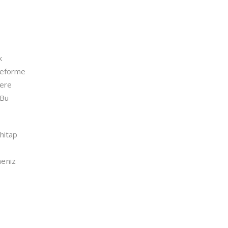
k
 deforme
zere
 Bu
hitap
meniz