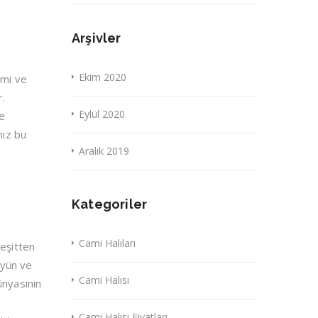
Arşivler
i
Ekim 2020
ami ve
r.
Eylül 2020
ve
mız bu
Aralık 2019
Kategoriler
Cami Halıları
çeşitten
 yün ve
Cami Halısı
ünyasının
Cami Halısı Fiyatları