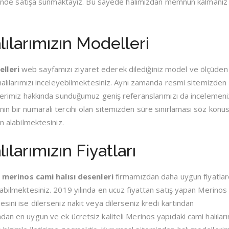
hilinde satışa sunmaktayız. Bu sayede halımızdan memnun kalmanız 
ılarımızın Modelleri
lleri
web sayfamızı ziyaret ederek dilediğiniz model ve ölçüde
 halılarımızı inceleyebilmektesiniz. Aynı zamanda resmi sitemizde
llerimiz hakkında sunduğumuz geniş referanslarımızı da incelemeni
in bir numaralı tercihi olan sitemizden süre sınırlaması söz konu
n alabilmektesiniz.
larımızın Fiyatları
ı
merinos cami halısı desenleri
firmamızdan daha uygun fiyatla
labilmektesiniz. 2019 yılında en ucuz fiyattan satış yapan Merinos
sini ise dilerseniz nakit veya dilerseniz kredi kartından
dan en uygun ve ek ücretsiz kaliteli Merinos yapıdaki cami halıları