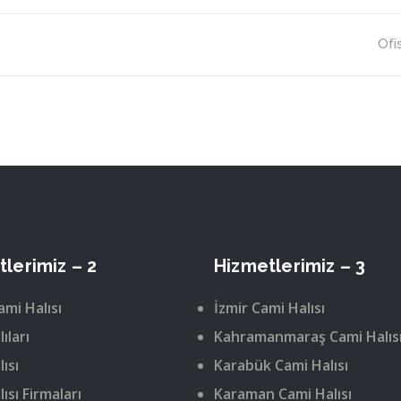
Ofis
lerimiz – 2
Hizmetlerimiz – 3
ami Halısı
İzmir Cami Halısı
ıları
Kahramanmaraş Cami Halıs
ısı
Karabük Cami Halısı
ısı Firmaları
Karaman Cami Halısı