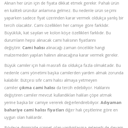
Alınan her ürün için de fiyata dikkat etmek gerekir. Pahalı ürün
en kaliteli üründür anlamına gelmez. Bu nedenle ürün seçimi
yaparken sadece fiyat üzerinden karar vermek oldukça yanlış bir
tercih olacaktır. Cami özellikleri her camiye göre farklıdır.
Büyüklük, kat sayıları ve kolon köşe özellikleri farklıdır. Bu
durumların hepsi alınacak cami halısının fiyatlarını
değiştirir.
Cami halısı
alınacağı zaman öncelikle hangi
malzemeden yapılan halının alınacağına karar vermek gerekir.
Büyük camiler için halı masrafı da oldukça fazla olmaktadır. Bu
nedenle cami yönetimi başka camilerden yardım almak zorunda
kalabilir. Bütçesi sıfır cami halısı almaya yetmeyen
camiler
çıkma cami halısı
da tercih edebiliyor. Halılarını
değiştiren camiler mevcut kullandıkları halıları çöpe atmak
yerine başka bir camiye vererek değerlendirebiliyor.
Adıyaman
bahariye cami halısı fiyatları
diğer halı çeşitlerine göre en
uygun olan halılardır.
Böylece dinimizde sünnet olan yardımlaşma geleneği de devam