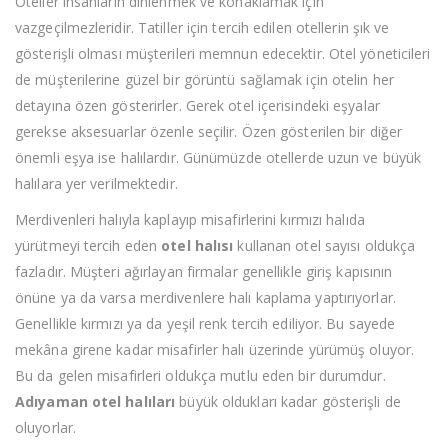
Oteller insanların dinlenmek ve konaklamak için
vazgeçilmezleridir. Tatiller için tercih edilen otellerin şık ve
gösterişli olması müşterileri memnun edecektir. Otel yöneticileri
de müşterilerine güzel bir görüntü sağlamak için otelin her
detayına özen gösterirler. Gerek otel içerisindeki eşyalar
gerekse aksesuarlar özenle seçilir. Özen gösterilen bir diğer
önemli eşya ise halılardır. Günümüzde otellerde uzun ve büyük
halılara yer verilmektedir.
Merdivenleri halıyla kaplayıp misafirlerini kırmızı halıda
yürütmeyi tercih eden
otel halısı
kullanan otel sayısı oldukça
fazladır. Müşteri ağırlayan firmalar genellikle giriş kapısının
önüne ya da varsa merdivenlere halı kaplama yaptırıyorlar.
Genellikle kırmızı ya da yeşil renk tercih ediliyor. Bu sayede
mekâna girene kadar misafirler halı üzerinde yürümüş oluyor.
Bu da gelen misafirleri oldukça mutlu eden bir durumdur.
Adıyaman otel halıları
büyük oldukları kadar gösterişli de
oluyorlar.