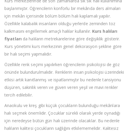
Kurs merkezlerinde de son zamanlarda sık sık halı kullanımına
başlanmıştır. Öğrencilerin konforlu bir mekânda ders almaları
için mekân içerisinde bölüm bölüm halı kaplamalı yapılır.
Özellikle kalabalık insanların olduğu yerlerde zeminden toz
kalkmasını engellemek amaçlı halılar kullanılır.
Kurs halıları
fiyatları
da halıların metrekarelerine göre değişiklik gösterir.
Kurs yönetimi kurs merkezinin genel dekorasyon şekline göre
bir halı seçimi yapmalıdır.
Özellikle renk seçimi yapılırken öğrencilerin psikolojisi de göz
önünde bulundurulmalıdır. Renklerin insan psikolojisi üzerindeki
etkisi artık kanıtlanmış ve ispatlanmıştır bu nedenle tansiyonu
düşüren, sakinlik veren ve güven veren yeşil ve mavi renkler
tercih edilebilir.
Anaokulu ve kreş gibi küçük çocukların bulunduğu mekânlara
halı seçmek önemlidir. Çocuklar sürekli olarak yerde oynadığı
için neredeyse bütün gün halı üzerinde olacaklar. Bu nedenle
halıların kalitesi çocukların sağlığını etkilememelidir. Kalitesiz