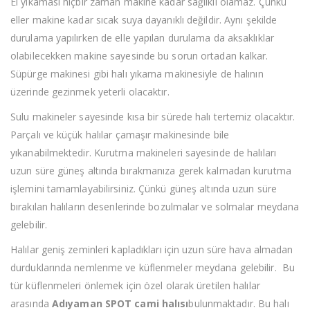
El yıkaması hiçbir zaman makine kadar sağlıklı olamaz. Çünkü
eller makine kadar sıcak suya dayanıklı değildir. Aynı şekilde
durulama yapılırken de elle yapılan durulama da aksaklıklar
olabilecekken makine sayesinde bu sorun ortadan kalkar.
Süpürge makinesi gibi halı yıkama makinesiyle de halının
üzerinde gezinmek yeterli olacaktır.
Sulu makineler sayesinde kısa bir sürede halı tertemiz olacaktır.
Parçalı ve küçük halılar çamaşır makinesinde bile
yıkanabilmektedir. Kurutma makineleri sayesinde de halıları
uzun süre güneş altında bırakmanıza gerek kalmadan kurutma
işlemini tamamlayabilirsiniz. Çünkü güneş altında uzun süre
bırakılan halıların desenlerinde bozulmalar ve solmalar meydana
gelebilir.
Halılar geniş zeminleri kapladıkları için uzun süre hava almadan
durduklarında nemlenme ve küflenmeler meydana gelebilir. Bu
tür küflenmeleri önlemek için özel olarak üretilen halılar
arasında
Adıyaman SPOT cami halısı
bulunmaktadır. Bu halı