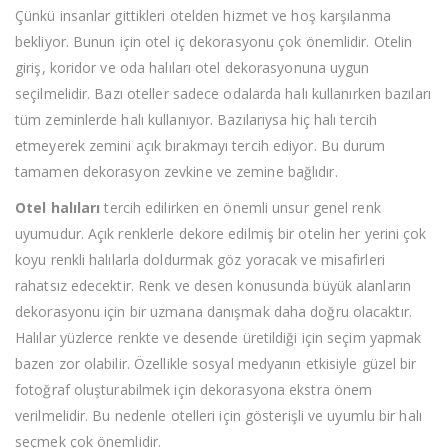
Çünkü insanlar gittikleri otelden hizmet ve hoş karşılanma
bekliyor. Bunun için otel iç dekorasyonu çok önemlidir. Otelin
giriş, koridor ve oda halıları otel dekorasyonuna uygun
seçilmelidir. Bazı oteller sadece odalarda halı kullanırken bazıları
tüm zeminlerde halı kullanıyor. Bazılarıysa hiç halı tercih
etmeyerek zemini açık bırakmayı tercih ediyor. Bu durum
tamamen dekorasyon zevkine ve zemine bağlıdır.
Otel halıları
tercih edilirken en önemli unsur genel renk
uyumudur. Açık renklerle dekore edilmiş bir otelin her yerini çok
koyu renkli halılarla doldurmak göz yoracak ve misafirleri
rahatsız edecektir. Renk ve desen konusunda büyük alanların
dekorasyonu için bir uzmana danışmak daha doğru olacaktır.
Halılar yüzlerce renkte ve desende üretildiği için seçim yapmak
bazen zor olabilir. Özellikle sosyal medyanın etkisiyle güzel bir
fotoğraf oluşturabilmek için dekorasyona ekstra önem
verilmelidir. Bu nedenle otelleri için gösterişli ve uyumlu bir halı
seçmek çok önemlidir.