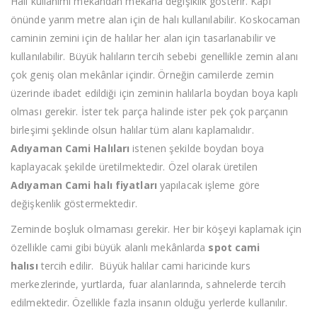
Halı kullanımı mekândan mekâna değişiklik gösterir. Kapı
önünde yarım metre alan için de halı kullanılabilir. Koskocaman
caminin zemini için de halılar her alan için tasarlanabilir ve
kullanılabilir. Büyük halıların tercih sebebi genellikle zemin alanı
çok geniş olan mekânlar içindir. Örneğin camilerde zemin
üzerinde ibadet edildiği için zeminin halılarla boydan boya kaplı
olması gerekir. İster tek parça halinde ister pek çok parçanın
birleşimi şeklinde olsun halılar tüm alanı kaplamalıdır.
Adıyaman Cami Halıları
istenen şekilde boydan boya
kaplayacak şekilde üretilmektedir. Özel olarak üretilen
Adıyaman Cami halı fiyatları
yapılacak işleme göre
değişkenlik göstermektedir.
Zeminde boşluk olmaması gerekir. Her bir köşeyi kaplamak için
özellikle cami gibi büyük alanlı mekânlarda
spot cami
halısı
tercih edilir. Büyük halılar cami haricinde kurs
merkezlerinde, yurtlarda, fuar alanlarında, sahnelerde tercih
edilmektedir. Özellikle fazla insanın olduğu yerlerde kullanılır.