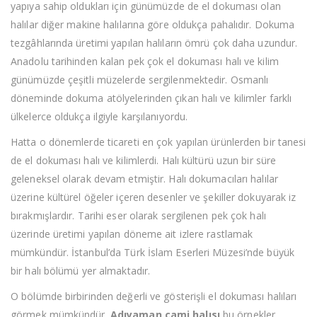
yapıya sahip oldukları için günümüzde de el dokuması olan
halılar diğer makine halılarına göre oldukça pahalıdır. Dokuma
tezgâhlarında üretimi yapılan halıların ömrü çok daha uzundur.
Anadolu tarihinden kalan pek çok el dokuması halı ve kilim
günümüzde çeşitli müzelerde sergilenmektedir. Osmanlı
döneminde dokuma atölyelerinden çıkan halı ve kilimler farklı
ülkelerce oldukça ilgiyle karşılanıyordu.
Hatta o dönemlerde ticareti en çok yapılan ürünlerden bir tanesi
de el dokuması halı ve kilimlerdi. Halı kültürü uzun bir süre
geleneksel olarak devam etmiştir. Halı dokumacıları halılar
üzerine kültürel öğeler içeren desenler ve şekiller dokuyarak iz
bırakmışlardır. Tarihi eser olarak sergilenen pek çok halı
üzerinde üretimi yapılan döneme ait izlere rastlamak
mümkündür. İstanbul’da Türk İslam Eserleri Müzesi’nde büyük
bir halı bölümü yer almaktadır.
O bölümde birbirinden değerli ve gösterişli el dokuması halıları
görmek mümkündür.
Adıyaman cami halısı
bu örnekler