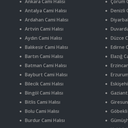
Ankara Cami Halısı
Çorum C
Antalya Cami Halısı
Denizli 
Ardahan Cami Halısı
Diyarbak
Artvin Cami Halısı
Duvarda
Aydın Cami Halısı
Düzce C
Balıkesir Cami Halısı
Edirne C
Bartın Cami Halısı
Elazığ C
Batman Cami Halısı
Erzincan
Bayburt Cami Halısı
Erzurum
Bilecik Cami Halısı
Eskişehi
Bingöl Cami Halısı
Gaziant
Bitlis Cami Halısı
Giresun
Bolu Cami Halısı
Göbekli
Burdur Cami Halısı
Gümüşha