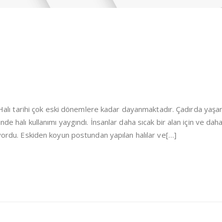
i Halı tarihi çok eski dönemlere kadar dayanmaktadır. Çadırda yaşa
de halı kullanımı yaygındı. İnsanlar daha sıcak bir alan için ve dah
iyordu. Eskiden koyun postundan yapılan halılar ve[…]