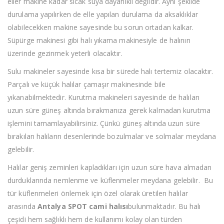
eller makine kadar sıcak suya dayanıklı değildir. Aynı şekilde
durulama yapılırken de elle yapılan durulama da aksaklıklar
olabilecekken makine sayesinde bu sorun ortadan kalkar.
Süpürge makinesi gibi halı yıkama makinesiyle de halının
üzerinde gezinmek yeterli olacaktır.
Sulu makineler sayesinde kısa bir sürede halı tertemiz olacaktır.
Parçalı ve küçük halılar çamaşır makinesinde bile
yıkanabilmektedir. Kurutma makineleri sayesinde de halıları
uzun süre güneş altında bırakmanıza gerek kalmadan kurutma
işlemini tamamlayabilirsiniz. Çünkü güneş altında uzun süre
bırakılan halıların desenlerinde bozulmalar ve solmalar meydana
gelebilir.
Halılar geniş zeminleri kapladıkları için uzun süre hava almadan
durduklarında nemlenme ve küflenmeler meydana gelebilir. Bu
tür küflenmeleri önlemek için özel olarak üretilen halılar
arasında
Antalya SPOT cami halısı
bulunmaktadır. Bu halı
çeşidi hem sağlıklı hem de kullanımı kolay olan türden