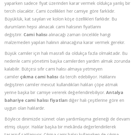
yaparken sadece fiyat üzerinden karar vermek oldukça yanlış bir
tercih olacaktır. Cami özellikleri her camiye göre farklıdır.
Büyüklük, kat sayıları ve kolon köşe özellikleri farklıdır. Bu
durumların hepsi alınacak cami halısının fiyatlarını
değiştirir.
Cami halısı
alınacağı zaman öncelikle hangi
malzemeden yapılan halının alınacağına karar vermek gerekir.
Büyük camiler için halı masrafı da oldukça fazla olmaktadır. Bu
nedenle cami yönetimi başka camilerden yardım almak zorunda
kalabilir. Bütçesi sıfır cami halısı almaya yetmeyen
camiler
çıkma cami halısı
da tercih edebiliyor. Halılarını
değiştiren camiler mevcut kullandıkları halıları çöpe atmak
yerine başka bir camiye vererek değerlendirebiliyor.
Antalya
bahariye cami halısı fiyatları
diğer halı çeşitlerine göre en
uygun olan halılardır.
Böylece dinimizde sünnet olan yardımlaşma geleneği de devam
etmiş oluyor. Halılar başka bir mekânda değerlendirilerek
tasarruf sağlanıyor. Çıkma cami halısı kullanırken de çıkma