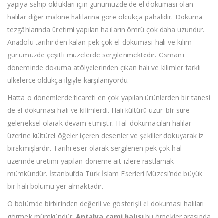
yapıya sahip oldukları için günümüzde de el dokuması olan
halılar diğer makine halılarına göre oldukça pahalıdır. Dokuma
tezgâhlarında üretimi yapılan halıların ömrü çok daha uzundur.
Anadolu tarihinden kalan pek çok el dokuması halı ve kilim
günümüzde çeşitli müzelerde sergilenmektedir. Osmanlı
döneminde dokuma atölyelerinden çıkan halı ve kilimler farklı
ülkelerce oldukça ilgiyle karşılanıyordu.
Hatta o dönemlerde ticareti en çok yapılan ürünlerden bir tanesi
de el dokuması halı ve kilimlerdi. Halı kültürü uzun bir süre
geleneksel olarak devam etmiştir. Halı dokumacıları halılar
üzerine kültürel öğeler içeren desenler ve şekiller dokuyarak iz
bırakmışlardır. Tarihi eser olarak sergilenen pek çok halı
üzerinde üretimi yapılan döneme ait izlere rastlamak
mümkündür. İstanbul’da Türk İslam Eserleri Müzesi’nde büyük
bir halı bölümü yer almaktadır.
O bölümde birbirinden değerli ve gösterişli el dokuması halıları
görmek mümkündür.
Antalya cami halısı
bu örnekler arasında