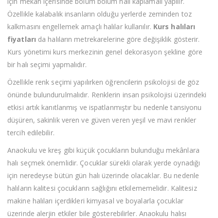
için mekân içerisinde bölüm bölüm halı kaplamalı yapılır.
Özellikle kalabalık insanların olduğu yerlerde zeminden toz
kalkmasını engellemek amaçlı halılar kullanılır.
Kurs halıları
fiyatları
da halıların metrekarelerine göre değişiklik gösterir.
Kurs yönetimi kurs merkezinin genel dekorasyon şekline göre
bir halı seçimi yapmalıdır.
Özellikle renk seçimi yapılırken öğrencilerin psikolojisi de göz
önünde bulundurulmalıdır. Renklerin insan psikolojisi üzerindeki
etkisi artık kanıtlanmış ve ispatlanmıştır bu nedenle tansiyonu
düşüren, sakinlik veren ve güven veren yeşil ve mavi renkler
tercih edilebilir.
Anaokulu ve kreş gibi küçük çocukların bulunduğu mekânlara
halı seçmek önemlidir. Çocuklar sürekli olarak yerde oynadığı
için neredeyse bütün gün halı üzerinde olacaklar. Bu nedenle
halıların kalitesi çocukların sağlığını etkilememelidir. Kalitesiz
makine halıları içerdikleri kimyasal ve boyalarla çocuklar
üzerinde alerjin etkiler bile gösterebilirler. Anaokulu halısı