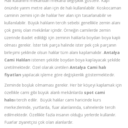
Halı kullanımı mekândan mekâna değişiklik gösterir. Kapı
önünde yarım metre alan için de halı kullanılabilir. Koskocaman
caminin zemini için de halılar her alan için tasarlanabilir ve
kullanılabilir. Büyük halıların tercih sebebi genellikle zemin alanı
çok geniş olan mekânlar içindir. Örneğin camilerde zemin
üzerinde ibadet edildiği için zeminin halılarla boydan boya kaplı
olması gerekir. İster tek parça halinde ister pek çok parçanın
birleşimi şeklinde olsun halılar tüm alanı kaplamalıdır.
Antalya
Cami Halıları
istenen şekilde boydan boya kaplayacak şekilde
üretilmektedir. Özel olarak üretilen
Antalya Cami halı
fiyatları
yapılacak işleme göre değişkenlik göstermektedir.
Zeminde boşluk olmaması gerekir. Her bir köşeyi kaplamak için
özellikle cami gibi büyük alanlı mekânlarda
spot cami
halısı
tercih edilir. Büyük halılar cami haricinde kurs
merkezlerinde, yurtlarda, fuar alanlarında, sahnelerde tercih
edilmektedir. Özellikle fazla insanın olduğu yerlerde kullanılır.
Fuarlar ziyaretçisi çok olan alanlardır.