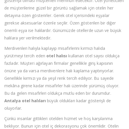
gösterişli olması müşterileri memnun edecektir. Otel yöneticileri
de müşterilerine güzel bir görüntü sağlamak için otelin her
detayına özen gösterirler. Gerek otel içerisindeki eşyalar
gerekse aksesuarlar özenle seçilir. Özen gösterilen bir diğer
önemli eşya ise halılardır. Günümüzde otellerde uzun ve büyük
halılara yer verilmektedir.
Merdivenleri halıyla kaplayıp misafirlerini kırmızı halıda
yürütmeyi tercih eden
otel halısı
kullanan otel sayısı oldukça
fazladır. Müşteri ağırlayan firmalar genellikle giriş kapısının
önüne ya da varsa merdivenlere halı kaplama yaptırıyorlar.
Genellikle kırmızı ya da yeşil renk tercih ediliyor. Bu sayede
mekâna girene kadar misafirler halı üzerinde yürümüş oluyor.
Bu da gelen misafirleri oldukça mutlu eden bir durumdur.
Antalya otel halıları
büyük oldukları kadar gösterişli de
oluyorlar.
Çünkü insanlar gittikleri otelden hizmet ve hoş karşılanma
bekliyor. Bunun için otel iç dekorasyonu çok önemlidir. Otelin