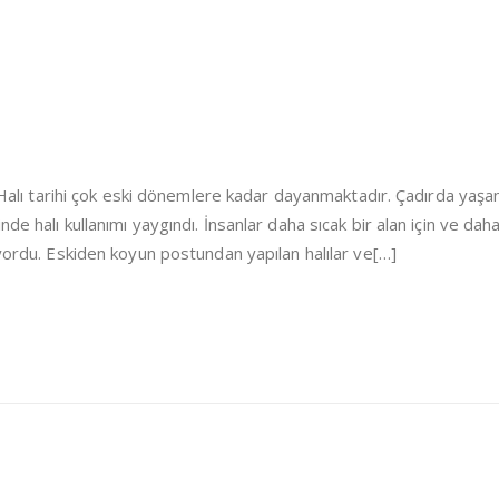
i Halı tarihi çok eski dönemlere kadar dayanmaktadır. Çadırda yaşa
de halı kullanımı yaygındı. İnsanlar daha sıcak bir alan için ve dah
iyordu. Eskiden koyun postundan yapılan halılar ve[…]