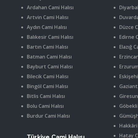
Ardahan Cami Halısı
Diyarbak
Artvin Cami Halısı
Duvarda
Aydın Cami Halısı
Düzce C
Balıkesir Cami Halısı
Edirne C
Bartın Cami Halısı
Elazığ C
Batman Cami Halısı
Erzincan
Bayburt Cami Halısı
Erzurum
Bilecik Cami Halısı
Eskişehi
Bingöl Cami Halısı
Gaziant
Bitlis Cami Halısı
Giresun
Bolu Cami Halısı
Göbekli
Burdur Cami Halısı
Gümüşha
Hakkâri
Hatay C
Türkiye Cami Halısı