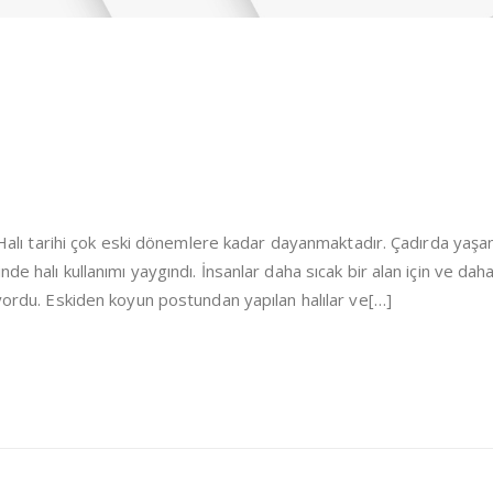
i Halı tarihi çok eski dönemlere kadar dayanmaktadır. Çadırda yaşa
de halı kullanımı yaygındı. İnsanlar daha sıcak bir alan için ve dah
iyordu. Eskiden koyun postundan yapılan halılar ve[…]