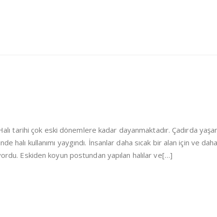
i Halı tarihi çok eski dönemlere kadar dayanmaktadır. Çadırda yaşa
de halı kullanımı yaygındı. İnsanlar daha sıcak bir alan için ve dah
iyordu. Eskiden koyun postundan yapılan halılar ve[…]