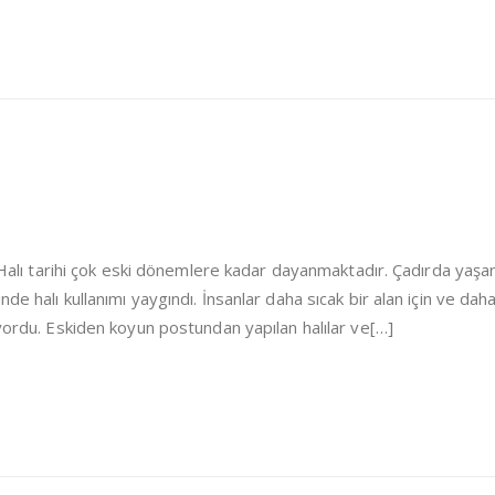
i Halı tarihi çok eski dönemlere kadar dayanmaktadır. Çadırda yaşa
de halı kullanımı yaygındı. İnsanlar daha sıcak bir alan için ve dah
iyordu. Eskiden koyun postundan yapılan halılar ve[…]