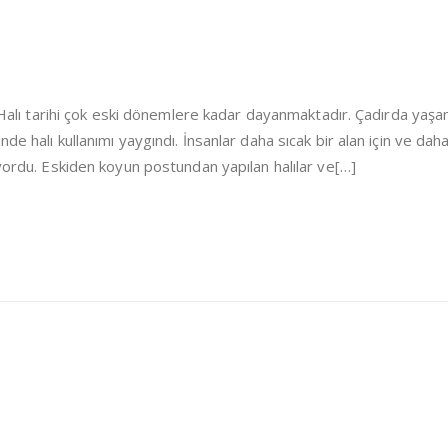
i Halı tarihi çok eski dönemlere kadar dayanmaktadır. Çadırda yaşa
de halı kullanımı yaygındı. İnsanlar daha sıcak bir alan için ve dah
iyordu. Eskiden koyun postundan yapılan halılar ve[…]