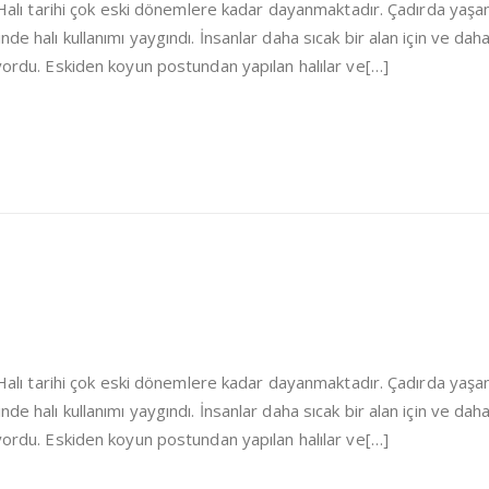
i Halı tarihi çok eski dönemlere kadar dayanmaktadır. Çadırda yaşa
de halı kullanımı yaygındı. İnsanlar daha sıcak bir alan için ve dah
iyordu. Eskiden koyun postundan yapılan halılar ve[…]
i Halı tarihi çok eski dönemlere kadar dayanmaktadır. Çadırda yaşa
de halı kullanımı yaygındı. İnsanlar daha sıcak bir alan için ve dah
iyordu. Eskiden koyun postundan yapılan halılar ve[…]