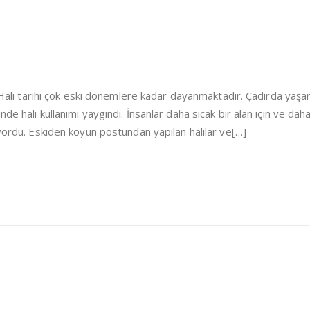
i Halı tarihi çok eski dönemlere kadar dayanmaktadır. Çadırda yaşa
de halı kullanımı yaygındı. İnsanlar daha sıcak bir alan için ve dah
iyordu. Eskiden koyun postundan yapılan halılar ve[…]