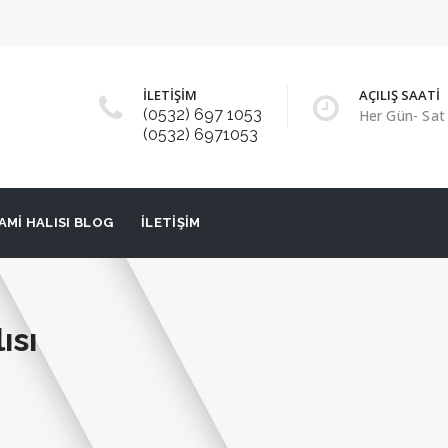
İLETİŞİM
AÇILIŞ SAATİ
(0532) 697 1053
Her Gün- Sat 
(0532) 6971053
AMI HALISI BLOG
İLETIŞIM
ısı