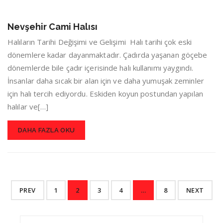
Nevşehir Cami Halısı
Halıların Tarihi Değişimi ve Gelişimi Halı tarihi çok eski
dönemlere kadar dayanmaktadır. Çadırda yaşanan göçebe
dönemlerde bile çadır içerisinde halı kullanımı yaygındı.
İnsanlar daha sıcak bir alan için ve daha yumuşak zeminler
için halı tercih ediyordu. Eskiden koyun postundan yapılan
halılar ve[…]
DAHA FAZLA OKU
PREV
1
2
3
4
…
8
NEXT
Search