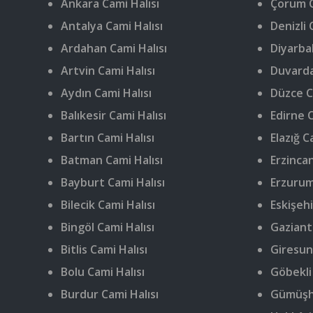
Ankara Cami Halısı
Çorum C
Antalya Cami Halısı
Denizli 
Ardahan Cami Halısı
Diyarbak
Artvin Cami Halısı
Duvarda
Aydın Cami Halısı
Düzce C
Balıkesir Cami Halısı
Edirne C
Bartın Cami Halısı
Elazığ C
Batman Cami Halısı
Erzincan
Bayburt Cami Halısı
Erzurum
Bilecik Cami Halısı
Eskişehi
Bingöl Cami Halısı
Gaziant
Bitlis Cami Halısı
Giresun
Bolu Cami Halısı
Göbekli
Burdur Cami Halısı
Gümüşha