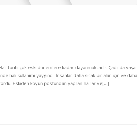
i Halı tarihi çok eski dönemlere kadar dayanmaktadır. Çadırda yaşa
de halı kullanımı yaygındı. İnsanlar daha sıcak bir alan için ve dah
iyordu. Eskiden koyun postundan yapılan halılar ve[…]