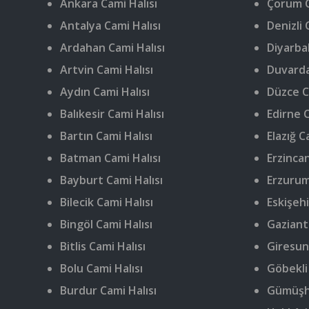
Ankara Cami Halısı
Çorum C
Antalya Cami Halısı
Denizli 
Ardahan Cami Halısı
Diyarbak
Artvin Cami Halısı
Duvarda
Aydın Cami Halısı
Düzce C
Balıkesir Cami Halısı
Edirne C
Bartın Cami Halısı
Elazığ C
Batman Cami Halısı
Erzincan
Bayburt Cami Halısı
Erzurum
Bilecik Cami Halısı
Eskişehi
Bingöl Cami Halısı
Gaziant
Bitlis Cami Halısı
Giresun
Bolu Cami Halısı
Göbekli
Burdur Cami Halısı
Gümüşha