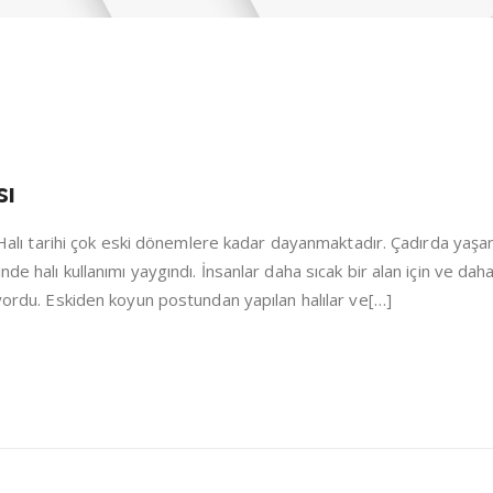
sı
i Halı tarihi çok eski dönemlere kadar dayanmaktadır. Çadırda yaşa
de halı kullanımı yaygındı. İnsanlar daha sıcak bir alan için ve dah
iyordu. Eskiden koyun postundan yapılan halılar ve[…]