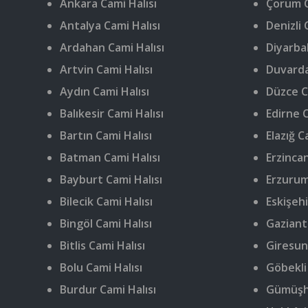
Ankara Cami Halısı
Çorum C
Antalya Cami Halısı
Denizli 
Ardahan Cami Halısı
Diyarbak
Artvin Cami Halısı
Duvarda
Aydın Cami Halısı
Düzce C
Balıkesir Cami Halısı
Edirne C
Bartın Cami Halısı
Elazığ C
Batman Cami Halısı
Erzincan
Bayburt Cami Halısı
Erzurum
Bilecik Cami Halısı
Eskişehi
Bingöl Cami Halısı
Gaziant
Bitlis Cami Halısı
Giresun
Bolu Cami Halısı
Göbekli
Burdur Cami Halısı
Gümüşha