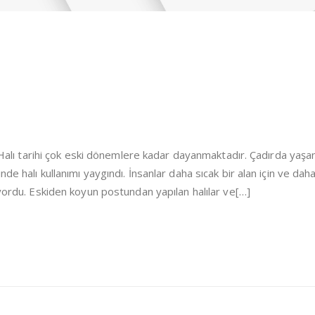
i Halı tarihi çok eski dönemlere kadar dayanmaktadır. Çadırda yaşa
de halı kullanımı yaygındı. İnsanlar daha sıcak bir alan için ve dah
iyordu. Eskiden koyun postundan yapılan halılar ve[…]