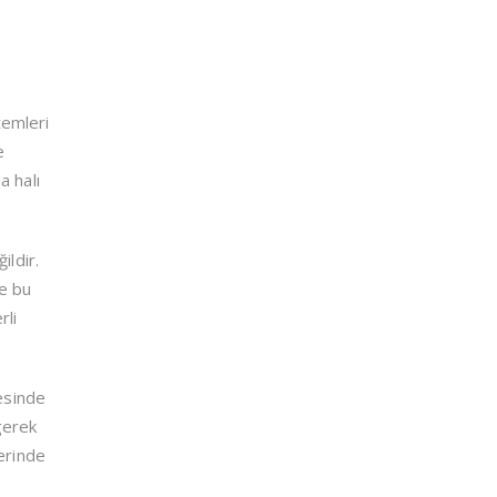
temleri
e
a halı
ildir.
de bu
rli
nesinde
gerek
lerinde