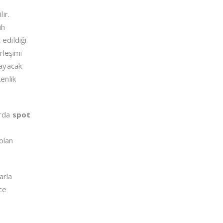
ir.
ih
edildiği
rleşimi
layacak
enlik
arda
spot
 olan
arla
ece