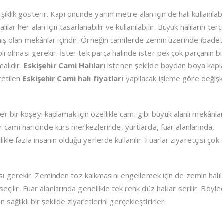
lik gösterir. Kapı önünde yarım metre alan için de halı kullanılabil
ar her alan için tasarlanabilir ve kullanılabilir. Büyük halıların terc
iş olan mekânlar içindir. Örneğin camilerde zemin üzerinde ibadet 
lı olması gerekir. İster tek parça halinde ister pek çok parçanın bi
malıdır.
Eskişehir Cami Halıları
istenen şekilde boydan boya kap
retilen
Eskişehir Cami halı fiyatları
yapılacak işleme göre değişk
 bir köşeyi kaplamak için özellikle cami gibi büyük alanlı mekânl
ar cami haricinde kurs merkezlerinde, yurtlarda, fuar alanlarında,
kle fazla insanın olduğu yerlerde kullanılır. Fuarlar ziyaretçisi çok
gerekir. Zeminden toz kalkmasını engellemek için de zemin halıl
eçilir. Fuar alanlarında genellikle tek renk düz halılar serilir. Böyl
sağlıklı bir şekilde ziyaretlerini gerçekleştirirler.