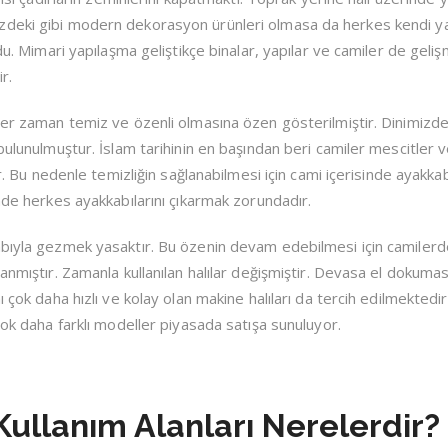
zdeki gibi modern dekorasyon ürünleri olmasa da herkes kendi ya
du. Mimari yapılaşma geliştikçe binalar, yapılar ve camiler de geliş
r.
 her zaman temiz ve özenli olmasına özen gösterilmiştir. Dinimiz
 bulunulmuştur. İslam tarihinin en başından beri camiler mescitler
ir. Bu nedenle temizliğin sağlanabilmesi için cami içerisinde ayakkab
nde herkes ayakkabılarını çıkarmak zorundadır.
abıyla gezmek yasaktır. Bu özenin devam edebilmesi için camiler
anmıştır. Zamanla kullanılan halılar değişmiştir. Devasa el dokumas
 çok daha hızlı ve kolay olan makine halıları da tercih edilmektedir
çok daha farklı modeller piyasada satışa sunuluyor.
Kullanım Alanları Nerelerdir?