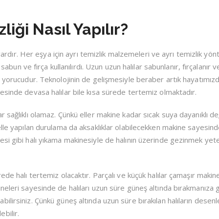
iği Nasıl Yapılır?
ı vardır. Her eşya için ayrı temizlik malzemeleri ve ayrı temizlik yön
 sabun ve fırça kullanılırdı. Uzun uzun halılar sabunlanır, fırçalanır v
e yorucudur. Teknolojinin de gelişmesiyle beraber artık hayatımızd
esinde devasa halılar bile kısa sürede tertemiz olmaktadır.
 sağlıklı olamaz. Çünkü eller makine kadar sıcak suya dayanıklı değ
elle yapılan durulama da aksaklıklar olabilecekken makine sayesin
si gibi halı yıkama makinesiyle de halının üzerinde gezinmek yete
ede halı tertemiz olacaktır. Parçalı ve küçük halılar çamaşır maki
neleri sayesinde de halıları uzun süre güneş altında bırakmanıza 
ilirsiniz. Çünkü güneş altında uzun süre bırakılan halıların desen
bilir.