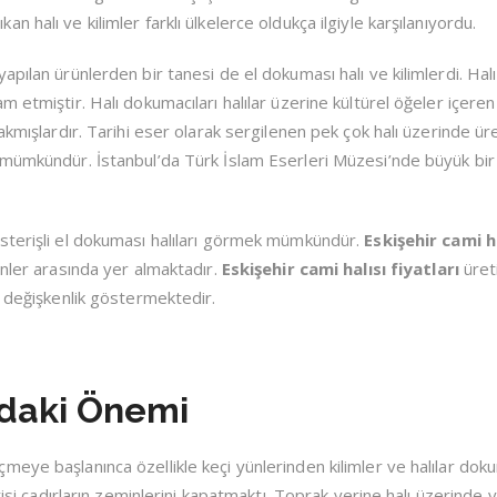
halı ve kilimler farklı ülkelerce oldukça ilgiyle karşılanıyordu.
pılan ürünlerden bir tanesi de el dokuması halı ve kilimlerdi. Halı
 etmiştir. Halı dokumacıları halılar üzerine kültürel öğeler içeren
akmışlardır. Tarihi eser olarak sergilenen pek çok halı üzerinde ür
mümkündür. İstanbul’da Türk İslam Eserleri Müzesi’nde büyük bir 
sterişli el dokuması halıları görmek mümkündür.
Eskişehir cami h
enler arasında yer almaktadır.
Eskişehir cami halısı fiyatları
üret
e değişkenlik göstermektedir.
’daki Önemi
eye başlanınca özellikle keçi yünlerinden kilimler ve halılar do
irisi çadırların zeminlerini kapatmaktı. Toprak yerine halı üzerinde