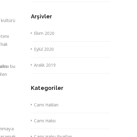
Arşivler
 kültürü
Ekim 2020
etimi
halı
Eylül 2020
Aralık 2019
alısı
bu
ilen
Kategoriler
Cami Halıları
Cami Halısı
kunmaya
 yaşamak
Cami Halısı Fiyatları