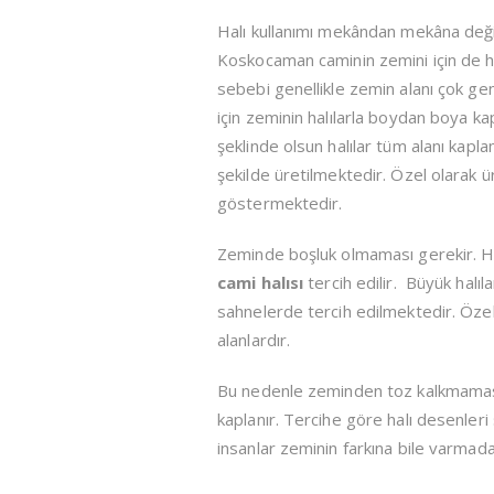
Halı kullanımı mekândan mekâna değişik
Koskocaman caminin zemini için de halıl
sebebi genellikle zemin alanı çok gen
için zeminin halılarla boydan boya kap
şeklinde olsun halılar tüm alanı kapla
şekilde üretilmektedir. Özel olarak ü
göstermektedir.
Zeminde boşluk olmaması gerekir. Her
cami halısı
tercih edilir. Büyük halıl
sahnelerde tercih edilmektedir. Özelli
alanlardır.
Bu nedenle zeminden toz kalkmaması 
kaplanır. Tercihe göre halı desenleri s
insanlar zeminin farkına bile varmadan 