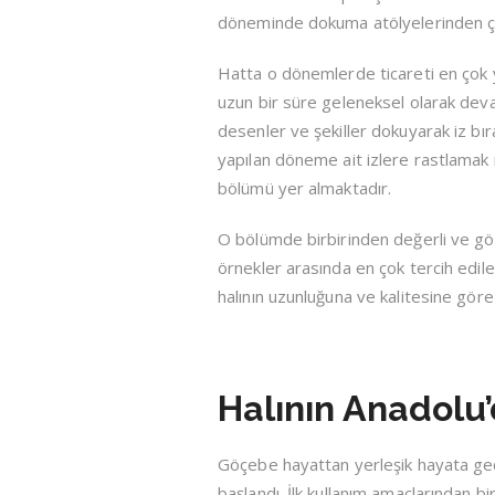
döneminde dokuma atölyelerinden çıkan 
Hatta o dönemlerde ticareti en çok ya
uzun bir süre geleneksel olarak devam
desenler ve şekiller dokuyarak iz bır
yapılan döneme ait izlere rastlamak 
bölümü yer almaktadır.
O bölümde birbirinden değerli ve gö
örnekler arasında en çok tercih edil
halının uzunluğuna ve kalitesine gör
Halının Anadolu
Göçebe hayattan yerleşik hayata geçm
başlandı. İlk kullanım amaçlarından b