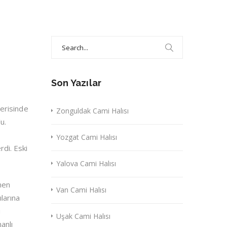
Search
for:
Son Yazılar
erisinde
Zonguldak Cami Halısı
u.
Yozgat Cami Halısı
rdi. Eski
Yalova Cami Halısı
enen
Van Cami Halısı
ılarına
u
Uşak Cami Halısı
anlı