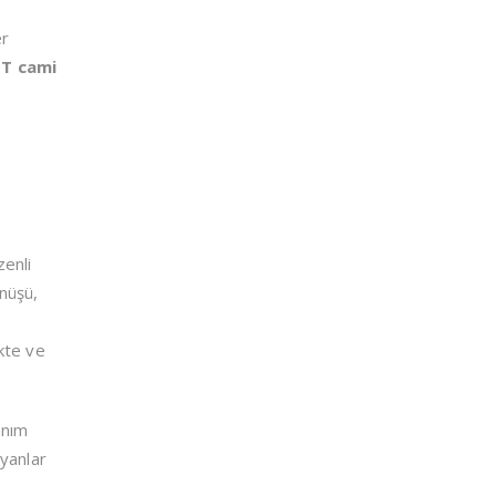
er
OT cami
zenli
nüşü,
kte ve
anım
ayanlar