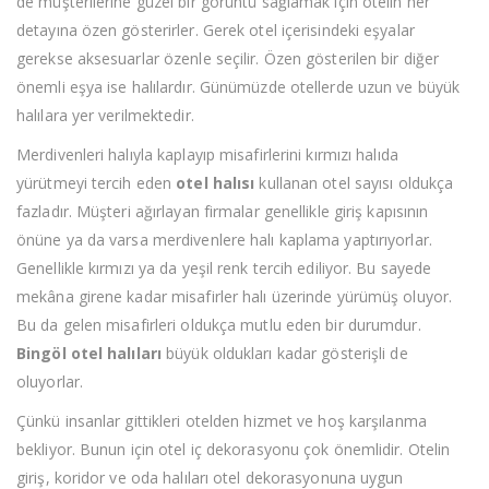
de müşterilerine güzel bir görüntü sağlamak için otelin her
detayına özen gösterirler. Gerek otel içerisindeki eşyalar
gerekse aksesuarlar özenle seçilir. Özen gösterilen bir diğer
önemli eşya ise halılardır. Günümüzde otellerde uzun ve büyük
halılara yer verilmektedir.
Merdivenleri halıyla kaplayıp misafirlerini kırmızı halıda
yürütmeyi tercih eden
otel halısı
kullanan otel sayısı oldukça
fazladır. Müşteri ağırlayan firmalar genellikle giriş kapısının
önüne ya da varsa merdivenlere halı kaplama yaptırıyorlar.
Genellikle kırmızı ya da yeşil renk tercih ediliyor. Bu sayede
mekâna girene kadar misafirler halı üzerinde yürümüş oluyor.
Bu da gelen misafirleri oldukça mutlu eden bir durumdur.
Bingöl otel halıları
büyük oldukları kadar gösterişli de
oluyorlar.
Çünkü insanlar gittikleri otelden hizmet ve hoş karşılanma
bekliyor. Bunun için otel iç dekorasyonu çok önemlidir. Otelin
giriş, koridor ve oda halıları otel dekorasyonuna uygun