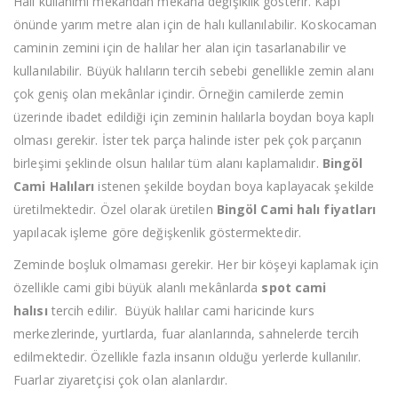
Halı kullanımı mekândan mekâna değişiklik gösterir. Kapı
önünde yarım metre alan için de halı kullanılabilir. Koskocaman
caminin zemini için de halılar her alan için tasarlanabilir ve
kullanılabilir. Büyük halıların tercih sebebi genellikle zemin alanı
çok geniş olan mekânlar içindir. Örneğin camilerde zemin
üzerinde ibadet edildiği için zeminin halılarla boydan boya kaplı
olması gerekir. İster tek parça halinde ister pek çok parçanın
birleşimi şeklinde olsun halılar tüm alanı kaplamalıdır.
Bingöl
Cami Halıları
istenen şekilde boydan boya kaplayacak şekilde
üretilmektedir. Özel olarak üretilen
Bingöl Cami halı fiyatları
yapılacak işleme göre değişkenlik göstermektedir.
Zeminde boşluk olmaması gerekir. Her bir köşeyi kaplamak için
özellikle cami gibi büyük alanlı mekânlarda
spot cami
halısı
tercih edilir. Büyük halılar cami haricinde kurs
merkezlerinde, yurtlarda, fuar alanlarında, sahnelerde tercih
edilmektedir. Özellikle fazla insanın olduğu yerlerde kullanılır.
Fuarlar ziyaretçisi çok olan alanlardır.