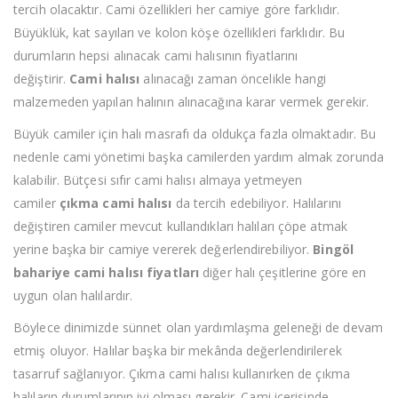
tercih olacaktır. Cami özellikleri her camiye göre farklıdır.
Büyüklük, kat sayıları ve kolon köşe özellikleri farklıdır. Bu
durumların hepsi alınacak cami halısının fiyatlarını
değiştirir.
Cami halısı
alınacağı zaman öncelikle hangi
malzemeden yapılan halının alınacağına karar vermek gerekir.
Büyük camiler için halı masrafı da oldukça fazla olmaktadır. Bu
nedenle cami yönetimi başka camilerden yardım almak zorunda
kalabilir. Bütçesi sıfır cami halısı almaya yetmeyen
camiler
çıkma cami halısı
da tercih edebiliyor. Halılarını
değiştiren camiler mevcut kullandıkları halıları çöpe atmak
yerine başka bir camiye vererek değerlendirebiliyor.
Bingöl
bahariye cami halısı fiyatları
diğer halı çeşitlerine göre en
uygun olan halılardır.
Böylece dinimizde sünnet olan yardımlaşma geleneği de devam
etmiş oluyor. Halılar başka bir mekânda değerlendirilerek
tasarruf sağlanıyor. Çıkma cami halısı kullanırken de çıkma
halıların durumlarının iyi olması gerekir. Cami içerisinde