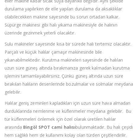
eller makine kadar sıcak suya dayanıklı değildir. Aynı şekilde
durulama yapılırken de elle yapılan durulama da aksaklıklar
olabilecekken makine sayesinde bu sorun ortadan kalkar.
Süpürge makinesi gibi halı yıkama makinesiyle de halının
üzerinde gezinmek yeterli olacaktır.
Sulu makineler sayesinde kısa bir sürede halı tertemiz olacaktır.
Parçalı ve küçük halılar çamaşır makinesinde bile
yıkanabilmektedir. Kurutma makineleri sayesinde de halıları
uzun süre güneş altında bırakmanıza gerek kalmadan kurutma
işlemini tamamlayabilirsiniz. Çünkü güneş altında uzun süre
bırakılan halıların desenlerinde bozulmalar ve solmalar meydana
gelebilir.
Halılar geniş zeminleri kapladıkları için uzun süre hava almadan
durduklarında nemlenme ve küflenmeler meydana gelebilir. Bu
tür küflenmeleri önlemek için özel olarak üretilen halılar
arasında
Bingöl SPOT cami halısı
bulunmaktadır. Bu halı çeşidi
hem sağlıklı hem de kullanımı kolay olan türden çeşitlendirilir.