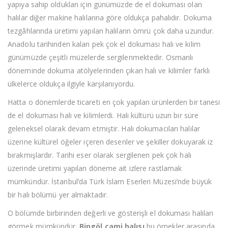
yapıya sahip oldukları için günümüzde de el dokuması olan
halılar diğer makine halılarına göre oldukça pahalıdır. Dokuma
tezgâhlarında üretimi yapılan halıların ömrü çok daha uzundur.
Anadolu tarihinden kalan pek çok el dokuması halı ve kilim
günümüzde çeşitli müzelerde sergilenmektedir. Osmanlı
döneminde dokuma atölyelerinden çıkan halı ve kilimler farklı
ülkelerce oldukça ilgiyle karşılanıyordu.
Hatta o dönemlerde ticareti en çok yapılan ürünlerden bir tanesi
de el dokuması halı ve kilimlerdi. Halı kültürü uzun bir süre
geleneksel olarak devam etmiştir. Halı dokumacıları halılar
üzerine kültürel öğeler içeren desenler ve şekiller dokuyarak iz
bırakmışlardır. Tarihi eser olarak sergilenen pek çok halı
üzerinde üretimi yapılan döneme ait izlere rastlamak
mümkündür. İstanbul’da Türk İslam Eserleri Müzesi’nde büyük
bir halı bölümü yer almaktadır.
O bölümde birbirinden değerli ve gösterişli el dokuması halıları
görmek mümkündür.
Bingöl cami halısı
bu örnekler arasında