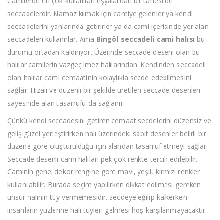
Camilerde en çok kullanılan eşyalardan bir tanesi de
seccadelerdir. Namaz kılmak için camiye gelenler ya kendi
seccadelerini yanlarında getirirler ya da cami içerisinde yer alan
seccadeleri kullanırlar. Ama
Bingöl seccadeli cami halısı
bu
durumu ortadan kaldırıyor. Üzerinde seccade deseni olan bu
halılar camilerin vazgeçilmez halılarından. Kendinden seccadeli
olan halılar cami cemaatinin kolaylıkla secde edebilmesini
sağlar. Hizalı ve düzenli bir şekilde üretilen seccade desenleri
sayesinde alan tasarrufu da sağlanır.
Çünkü kendi seccadesini getiren cemaat secdelerini düzensiz ve
gelişigüzel yerleştirirken halı üzerindeki sabit desenler belirli bir
düzene göre oluşturulduğu için alandan tasarruf etmeyi sağlar.
Seccade desenli cami halıları pek çok renkte tercih edilebilir.
Caminin genel dekor rengine göre mavi, yeşil, kırmızı renkler
kullanılabilir. Burada seçim yapılırken dikkat edilmesi gereken
unsur halının tüy vermemesidir. Secdeye eğilip kalkerken
insanların yüzlerine halı tüyleri gelmesi hoş karşılanmayacaktır.