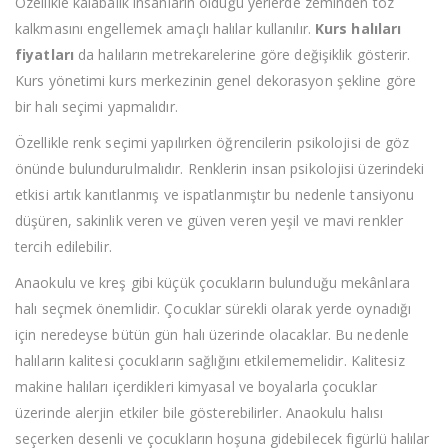
Özellikle kalabalık insanların olduğu yerlerde zeminden toz
kalkmasını engellemek amaçlı halılar kullanılır.
Kurs halıları
fiyatları
da halıların metrekarelerine göre değişiklik gösterir.
Kurs yönetimi kurs merkezinin genel dekorasyon şekline göre
bir halı seçimi yapmalıdır.
Özellikle renk seçimi yapılırken öğrencilerin psikolojisi de göz
önünde bulundurulmalıdır. Renklerin insan psikolojisi üzerindeki
etkisi artık kanıtlanmış ve ispatlanmıştır bu nedenle tansiyonu
düşüren, sakinlik veren ve güven veren yeşil ve mavi renkler
tercih edilebilir.
Anaokulu ve kreş gibi küçük çocukların bulunduğu mekânlara
halı seçmek önemlidir. Çocuklar sürekli olarak yerde oynadığı
için neredeyse bütün gün halı üzerinde olacaklar. Bu nedenle
halıların kalitesi çocukların sağlığını etkilememelidir. Kalitesiz
makine halıları içerdikleri kimyasal ve boyalarla çocuklar
üzerinde alerjin etkiler bile gösterebilirler. Anaokulu halısı
seçerken desenli ve çocukların hoşuna gidebilecek figürlü halılar