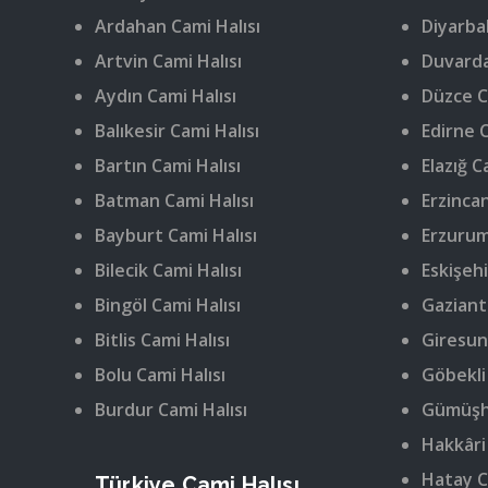
Ardahan Cami Halısı
Diyarbak
Artvin Cami Halısı
Duvarda
Aydın Cami Halısı
Düzce C
Balıkesir Cami Halısı
Edirne C
Bartın Cami Halısı
Elazığ C
Batman Cami Halısı
Erzincan
Bayburt Cami Halısı
Erzurum
Bilecik Cami Halısı
Eskişehi
Bingöl Cami Halısı
Gaziant
Bitlis Cami Halısı
Giresun
Bolu Cami Halısı
Göbekli
Burdur Cami Halısı
Gümüşha
Hakkâri
Hatay C
Türkiye Cami Halısı