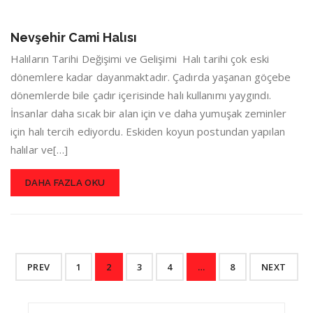
Nevşehir Cami Halısı
Halıların Tarihi Değişimi ve Gelişimi Halı tarihi çok eski
dönemlere kadar dayanmaktadır. Çadırda yaşanan göçebe
dönemlerde bile çadır içerisinde halı kullanımı yaygındı.
İnsanlar daha sıcak bir alan için ve daha yumuşak zeminler
için halı tercih ediyordu. Eskiden koyun postundan yapılan
halılar ve[…]
DAHA FAZLA OKU
PREV
1
2
3
4
…
8
NEXT
Search