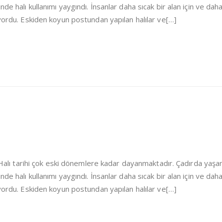
de halı kullanımı yaygındı. İnsanlar daha sıcak bir alan için ve dah
iyordu. Eskiden koyun postundan yapılan halılar ve[…]
i Halı tarihi çok eski dönemlere kadar dayanmaktadır. Çadırda yaşa
de halı kullanımı yaygındı. İnsanlar daha sıcak bir alan için ve dah
iyordu. Eskiden koyun postundan yapılan halılar ve[…]