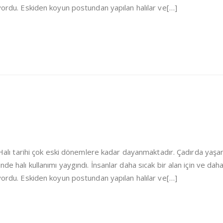
iyordu. Eskiden koyun postundan yapılan halılar ve[…]
i Halı tarihi çok eski dönemlere kadar dayanmaktadır. Çadırda yaşa
de halı kullanımı yaygındı. İnsanlar daha sıcak bir alan için ve dah
iyordu. Eskiden koyun postundan yapılan halılar ve[…]