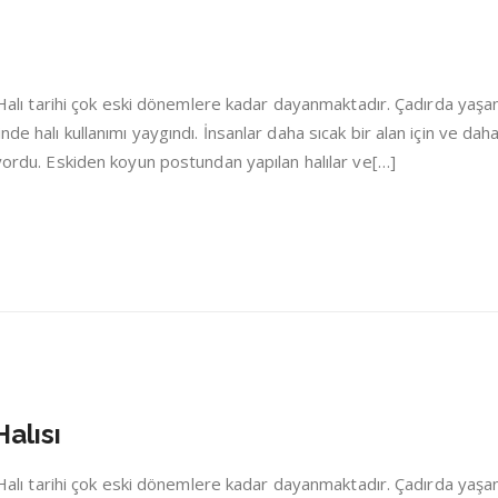
i Halı tarihi çok eski dönemlere kadar dayanmaktadır. Çadırda yaşa
de halı kullanımı yaygındı. İnsanlar daha sıcak bir alan için ve dah
iyordu. Eskiden koyun postundan yapılan halılar ve[…]
alısı
i Halı tarihi çok eski dönemlere kadar dayanmaktadır. Çadırda yaşa