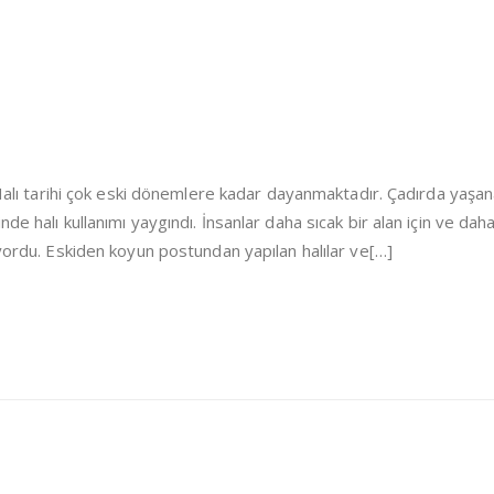
i Halı tarihi çok eski dönemlere kadar dayanmaktadır. Çadırda yaşa
de halı kullanımı yaygındı. İnsanlar daha sıcak bir alan için ve dah
iyordu. Eskiden koyun postundan yapılan halılar ve[…]