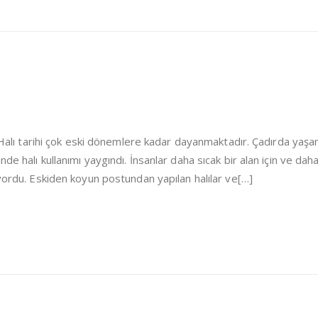
i Halı tarihi çok eski dönemlere kadar dayanmaktadır. Çadırda yaşa
de halı kullanımı yaygındı. İnsanlar daha sıcak bir alan için ve dah
iyordu. Eskiden koyun postundan yapılan halılar ve[…]