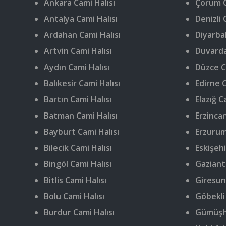
Ankara Cami Halısı
Çorum C
Antalya Cami Halısı
Denizli 
Ardahan Cami Halısı
Diyarbak
Artvin Cami Halısı
Duvarda
Aydın Cami Halısı
Düzce C
Balıkesir Cami Halısı
Edirne C
Bartın Cami Halısı
Elazığ C
Batman Cami Halısı
Erzincan
Bayburt Cami Halısı
Erzurum
Bilecik Cami Halısı
Eskişehi
Bingöl Cami Halısı
Gaziant
Bitlis Cami Halısı
Giresun
Bolu Cami Halısı
Göbekli
Burdur Cami Halısı
Gümüşha