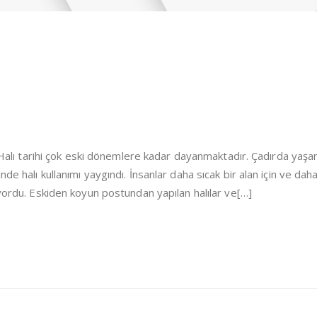
i Halı tarihi çok eski dönemlere kadar dayanmaktadır. Çadırda yaşa
de halı kullanımı yaygındı. İnsanlar daha sıcak bir alan için ve dah
iyordu. Eskiden koyun postundan yapılan halılar ve[…]