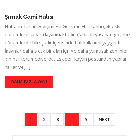
Şırnak Cami Halısı
Halıların Tarihi Değişimi ve Gelişimi Halı tarihi çok eski
dönemlere kadar dayanmaktadır. Çadırda yaşanan göçebe
dönemlerde bile çadır içerisinde halı kullanımı yaygındı.
İnsanlar daha sıcak bir alan için ve daha yumuşak zeminler
için halı tercih ediyordu. Eskiden koyun postundan yapılan
halılar ve[…]
DAHA FAZLA OKU
1
2
3
…
9
NEXT
Search