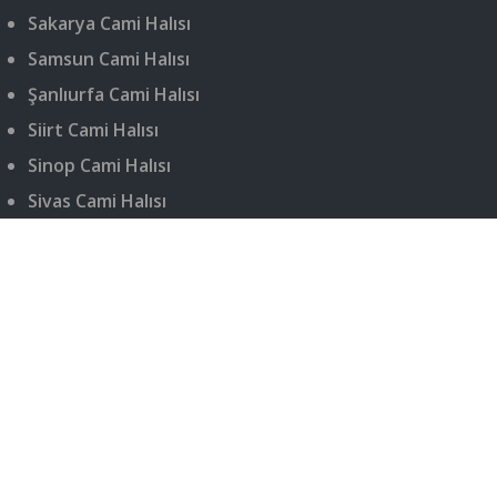
Sakarya Cami Halısı
Samsun Cami Halısı
Şanlıurfa Cami Halısı
Siirt Cami Halısı
Sinop Cami Halısı
Sivas Cami Halısı
Şırnak Cami Halısı
Tekirdağ Cami Halısı
Tokat Cami Halısı
Trabzon Cami Halısı
Tunceli Cami Halısı
Uşak Cami Halısı
Van Cami Halısı
Yalova Cami Halısı