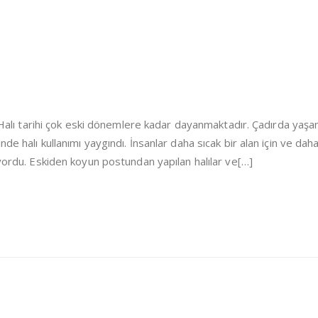
i Halı tarihi çok eski dönemlere kadar dayanmaktadır. Çadırda yaşa
de halı kullanımı yaygındı. İnsanlar daha sıcak bir alan için ve dah
iyordu. Eskiden koyun postundan yapılan halılar ve[…]