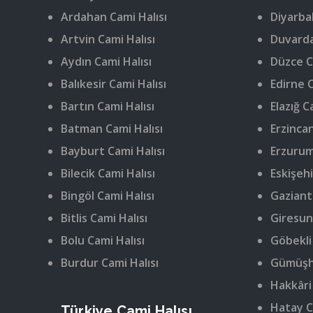
Ardahan Cami Halısı
Diyarbak
Artvin Cami Halısı
Duvarda
Aydın Cami Halısı
Düzce C
Balıkesir Cami Halısı
Edirne C
Bartın Cami Halısı
Elazığ C
Batman Cami Halısı
Erzincan
Bayburt Cami Halısı
Erzurum
Bilecik Cami Halısı
Eskişehi
Bingöl Cami Halısı
Gaziant
Bitlis Cami Halısı
Giresun
Bolu Cami Halısı
Göbekli
Burdur Cami Halısı
Gümüşha
Hakkâri
Hatay C
Türkiye Cami Halısı