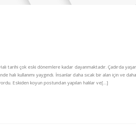
i Halı tarihi çok eski dönemlere kadar dayanmaktadır. Çadırda yaşa
de halı kullanımı yaygındı. İnsanlar daha sıcak bir alan için ve dah
iyordu. Eskiden koyun postundan yapılan halılar ve[…]