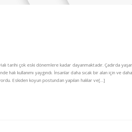
i Halı tarihi çok eski dönemlere kadar dayanmaktadır. Çadırda yaşa
de halı kullanımı yaygındı. İnsanlar daha sıcak bir alan için ve dah
iyordu. Eskiden koyun postundan yapılan halılar ve[…]