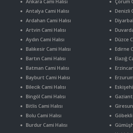
Ankara Cami Halısı
Çorum C
Antalya Cami Halısı
Denizli 
Ardahan Cami Halısı
Diyarbak
Artvin Cami Halısı
Duvarda
Aydın Cami Halısı
Düzce C
Balıkesir Cami Halısı
Edirne C
Bartın Cami Halısı
Elazığ C
Batman Cami Halısı
Erzincan
Bayburt Cami Halısı
Erzurum
Bilecik Cami Halısı
Eskişehi
Bingöl Cami Halısı
Gaziant
Bitlis Cami Halısı
Giresun
Bolu Cami Halısı
Göbekli
Burdur Cami Halısı
Gümüşha