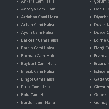
Ankara Cami Halısı
Çorum C
Antalya Cami Halısı
Denizli 
Ardahan Cami Halısı
Diyarbak
Artvin Cami Halısı
Duvarda
Aydın Cami Halısı
Düzce C
Balıkesir Cami Halısı
Edirne C
Bartın Cami Halısı
Elazığ C
Batman Cami Halısı
Erzincan
Bayburt Cami Halısı
Erzurum
Bilecik Cami Halısı
Eskişehi
Bingöl Cami Halısı
Gaziant
Bitlis Cami Halısı
Giresun
Bolu Cami Halısı
Göbekli
Burdur Cami Halısı
Gümüşha