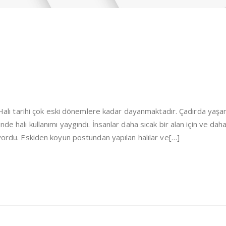
i Halı tarihi çok eski dönemlere kadar dayanmaktadır. Çadırda yaşa
de halı kullanımı yaygındı. İnsanlar daha sıcak bir alan için ve dah
iyordu. Eskiden koyun postundan yapılan halılar ve[…]