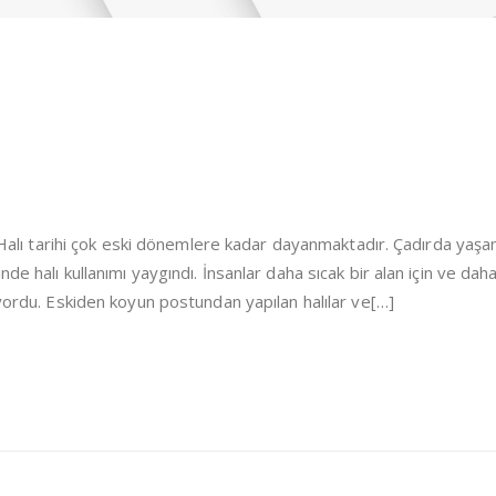
i Halı tarihi çok eski dönemlere kadar dayanmaktadır. Çadırda yaşa
de halı kullanımı yaygındı. İnsanlar daha sıcak bir alan için ve dah
iyordu. Eskiden koyun postundan yapılan halılar ve[…]