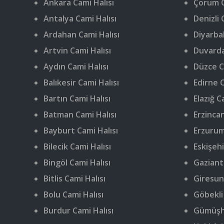
Ankara Cami Halısı
Çorum C
Antalya Cami Halısı
Denizli 
Ardahan Cami Halısı
Diyarbak
Artvin Cami Halısı
Duvarda
Aydın Cami Halısı
Düzce C
Balıkesir Cami Halısı
Edirne C
Bartın Cami Halısı
Elazığ C
Batman Cami Halısı
Erzincan
Bayburt Cami Halısı
Erzurum
Bilecik Cami Halısı
Eskişehi
Bingöl Cami Halısı
Gaziant
Bitlis Cami Halısı
Giresun
Bolu Cami Halısı
Göbekli
Burdur Cami Halısı
Gümüşha