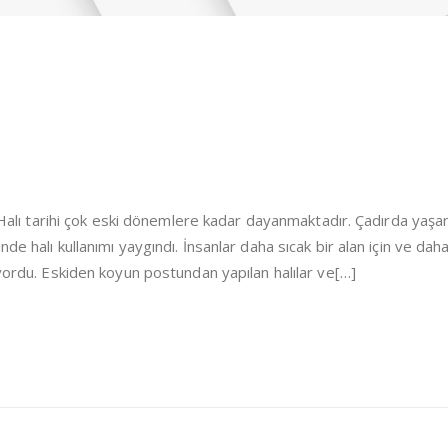
i Halı tarihi çok eski dönemlere kadar dayanmaktadır. Çadırda yaşa
de halı kullanımı yaygındı. İnsanlar daha sıcak bir alan için ve dah
iyordu. Eskiden koyun postundan yapılan halılar ve[…]