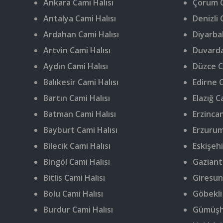
Ankara Cami Halısı
Çorum C
Antalya Cami Halısı
Denizli 
Ardahan Cami Halısı
Diyarbak
Artvin Cami Halısı
Duvarda
Aydın Cami Halısı
Düzce C
Balıkesir Cami Halısı
Edirne C
Bartın Cami Halısı
Elazığ C
Batman Cami Halısı
Erzincan
Bayburt Cami Halısı
Erzurum
Bilecik Cami Halısı
Eskişehi
Bingöl Cami Halısı
Gaziant
Bitlis Cami Halısı
Giresun
Bolu Cami Halısı
Göbekli
Burdur Cami Halısı
Gümüşha